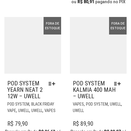
SER
SER
ou
R$
80,91
pagando no PIX
ESCOLHIDAS
ESC
NA
NA
PÁGINA
PÁG
FORA DE
FORA DE
DO
DO
ESTOQUE
ESTOQUE
PRODUTO
PR
POD SYSTEM
POD SYSTEM
YEARN NEAT 2
KALMIA 400 MAH
12W – UWELL
– UWELL
ESTE
EST
,
,
,
,
POD SYSTEM
BLACK FRIDAY
VAPES
POD SYSTEM
UWELL
PRODUTO
PR
,
,
,
VAPE
UWELL
UWELL
VAPES
UWELL
TEM
TE
VÁRIAS
VÁR
R$
79,90
R$
89,90
VARIANTES.
VAR