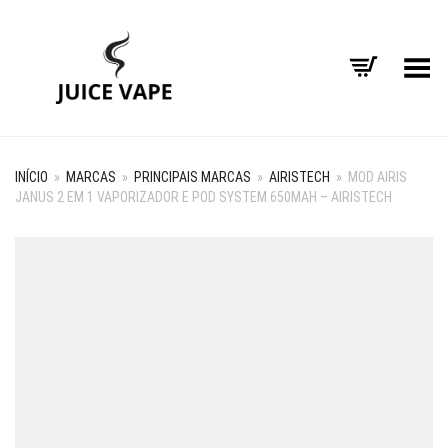
Alternar Menu
INÍCIO
»
MARCAS
»
PRINCIPAIS MARCAS
»
AIRISTECH
»
MOD AIRIS
JANUS 2 EM 1 VAPORIZADOR E POD SYSTEM 650MAH – AIRISTECH