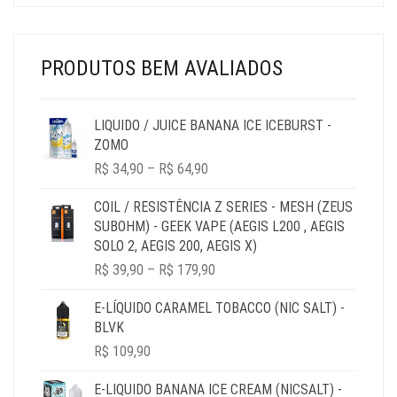
THROUGH
R$ 44,90
PRODUTOS BEM AVALIADOS
LIQUIDO / JUICE BANANA ICE ICEBURST -
ZOMO
PRICE
R$
34,90
–
R$
64,90
RANGE:
R$ 34,90
COIL / RESISTÊNCIA Z SERIES - MESH (ZEUS
THROUGH
SUBOHM) - GEEK VAPE (AEGIS L200 , AEGIS
R$ 64,90
SOLO 2, AEGIS 200, AEGIS X)
PRICE
R$
39,90
–
R$
179,90
RANGE:
R$ 39,90
E-LÍQUIDO CARAMEL TOBACCO (NIC SALT) -
THROUGH
BLVK
R$ 179,90
R$
109,90
E-LIQUIDO BANANA ICE CREAM (NICSALT) -