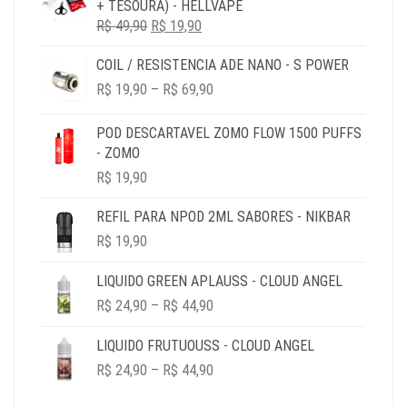
+ TESOURA) - HELLVAPE
ERA:
É:
O
O
R$
49,90
R$ 79,90.
R$
19,90
R$ 19,90.
PREÇO
PREÇO
COIL / RESISTENCIA ADE NANO - S POWER
ORIGINAL
ATUAL
PRICE
ERA:
É:
R$
19,90
–
R$
69,90
RANGE:
R$ 49,90.
R$ 19,90.
R$ 19,90
POD DESCARTAVEL ZOMO FLOW 1500 PUFFS
THROUGH
- ZOMO
R$ 69,90
R$
19,90
REFIL PARA NPOD 2ML SABORES - NIKBAR
R$
19,90
LIQUIDO GREEN APLAUSS - CLOUD ANGEL
PRICE
R$
24,90
–
R$
44,90
RANGE:
R$ 24,90
LIQUIDO FRUTUOUSS - CLOUD ANGEL
THROUGH
PRICE
R$
24,90
–
R$
44,90
R$ 44,90
RANGE:
R$ 24,90