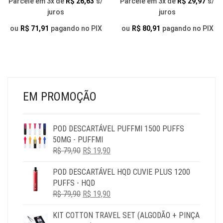
Parcele em 3x de
R$
26,63
s/
Parcele em 3x de
R$
29,97
s/
AS
AS
juros
juros
OPÇÕES
OP
PODEM
PO
ou
R$
71,91
pagando no PIX
ou
R$
80,91
pagando no PIX
SER
SER
ESCOLHIDAS
ESC
NA
NA
PÁGINA
PÁG
DO
DO
PRODUTO
PR
EM PROMOÇÃO
POD DESCARTÁVEL PUFFMI 1500 PUFFS
50MG - PUFFMI
O
O
R$
79,90
R$
19,90
PREÇO
PREÇO
POD DESCARTÁVEL HQD CUVIE PLUS 1200
ORIGINAL
ATUAL
PUFFS - HQD
ERA:
É:
O
O
R$
79,90
R$ 79,90.
R$
19,90
R$ 19,90.
PREÇO
PREÇO
KIT COTTON TRAVEL SET (ALGODÃO + PINÇA
ORIGINAL
ATUAL