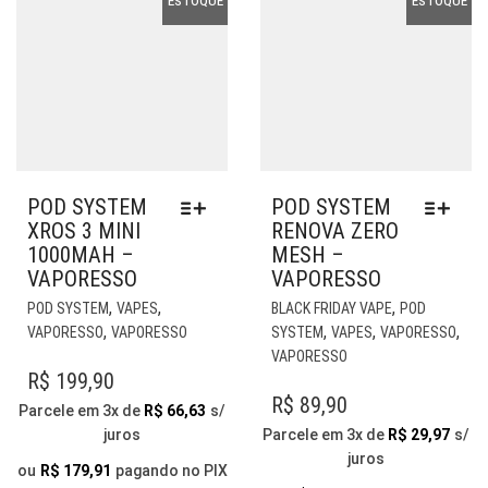
ESTOQUE
ESTOQUE
POD SYSTEM
POD SYSTEM
XROS 3 MINI
RENOVA ZERO
1000MAH –
MESH –
VAPORESSO
VAPORESSO
ESTE
EST
,
,
,
POD SYSTEM
VAPES
BLACK FRIDAY VAPE
POD
PRODUTO
PR
,
,
,
,
VAPORESSO
VAPORESSO
SYSTEM
VAPES
VAPORESSO
TEM
TE
VAPORESSO
VÁRIAS
VÁR
R$
199,90
VARIANTES.
VAR
R$
89,90
Parcele em 3x de
R$
66,63
s/
AS
AS
juros
Parcele em 3x de
R$
29,97
s/
OPÇÕES
OP
juros
PODEM
PO
ou
R$
179,91
pagando no PIX