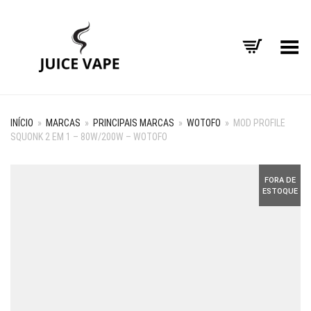
Alternar Menu
INÍCIO
»
MARCAS
»
PRINCIPAIS MARCAS
»
WOTOFO
»
MOD PROFILE
SQUONK 2 EM 1 – 80W/200W – WOTOFO
FORA DE
ESTOQUE