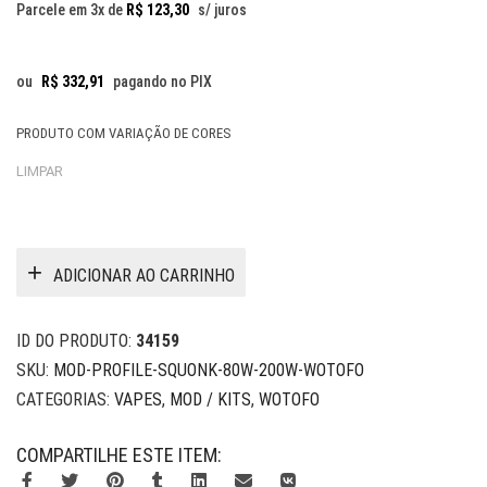
original
atual
Parcele em 3x de
R$
123,30
s/ juros
era:
é:
R$ 439,90.
R$ 369,90.
ou
R$
332,91
pagando no PIX
PRODUTO COM VARIAÇÃO DE CORES
LIMPAR
ADICIONAR AO CARRINHO
ID DO PRODUTO:
34159
SKU:
MOD-PROFILE-SQUONK-80W-200W-WOTOFO
CATEGORIAS:
VAPES
,
MOD / KITS
,
WOTOFO
COMPARTILHE ESTE ITEM: