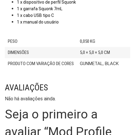
1 x dispositivo de perfil Squonk
1 x garrafa Squonk 7mL
1 x cabo USB tipo C
1 x manual do usuário
PESO
0,050 KG
DIMENSÕES
5,0 × 5,0 × 5,0 CM
PRODUTO COM VARIAÇÃO DE CORES
GUNMETAL, BLACK
AVALIAÇÕES
Não há avaliações ainda.
Seja o primeiro a
avaliar “Mod Profile