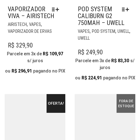
VAPORIZADOR
POD SYSTEM
VIVA – AIRISTECH
CALIBURN G2
750MAH – UWELL
ESTE
,
,
AIRISTECH
VAPES
PRODUTO
EST
,
,
,
VAPORIZADOR DE ERVAS
VAPES
POD SYSTEM
UWELL
TEM
PR
UWELL
VÁRIAS
TE
R$
329,90
VARIANTES.
VÁR
R$
249,90
Parcele em 3x de
R$
109,97
AS
VAR
s/ juros
Parcele em 3x de
R$
83,30
s/
OPÇÕES
AS
juros
PODEM
OP
ou
R$
296,91
pagando no PIX
SER
PO
ou
R$
224,91
pagando no PIX
ESCOLHIDAS
SER
NA
ESC
PÁGINA
NA
FORA DE
OFERTA!
DO
PÁG
ESTOQUE
PRODUTO
DO
PR