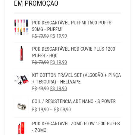
PR
EM PROMOÇÃO
POD DESCARTÁVEL PUFFMI 1500 PUFFS
50MG - PUFFMI
O
O
R$
79,90
R$
19,90
PREÇO
PREÇO
POD DESCARTÁVEL HQD CUVIE PLUS 1200
ORIGINAL
ATUAL
PUFFS - HQD
ERA:
É:
O
O
R$
79,90
R$ 79,90.
R$
19,90
R$ 19,90.
PREÇO
PREÇO
KIT COTTON TRAVEL SET (ALGODÃO + PINÇA
ORIGINAL
ATUAL
+ TESOURA) - HELLVAPE
ERA:
É:
O
O
R$
49,90
R$ 79,90.
R$
19,90
R$ 19,90.
PREÇO
PREÇO
COIL / RESISTENCIA ADE NANO - S POWER
ORIGINAL
ATUAL
PRICE
ERA:
É:
R$
19,90
–
R$
69,90
RANGE:
R$ 49,90.
R$ 19,90.
R$ 19,90
POD DESCARTAVEL ZOMO FLOW 1500 PUFFS
THROUGH
- ZOMO
R$ 69,90