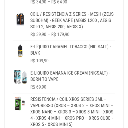
PRICE
R$
34,90
–
R$
64,90
RANGE:
R$ 34,90
COIL / RESISTÊNCIA Z SERIES - MESH (ZEUS
THROUGH
SUBOHM) - GEEK VAPE (AEGIS L200 , AEGIS
R$ 64,90
SOLO 2, AEGIS 200, AEGIS X)
PRICE
R$
39,90
–
R$
179,90
RANGE:
R$ 39,90
E-LÍQUIDO CARAMEL TOBACCO (NIC SALT) -
THROUGH
BLVK
R$ 179,90
R$
109,90
E-LIQUIDO BANANA ICE CREAM (NICSALT) -
BORN TO VAPE
R$
69,90
RESISTENCIA / COIL XROS SERIES 3ML -
VAPORESSO (XROS – XROS 2 – XROS MINI –
XROS NANO – XROS 3 – XROS 3 MINI - XROS
4 - XROS 4 MINI – XROS PRO – XROS CUBE -
XROS 5 - XROS MINI 5)