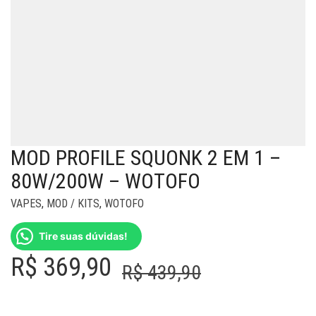
MOD PROFILE SQUONK 2 EM 1 –
80W/200W – WOTOFO
VAPES
,
MOD / KITS
,
WOTOFO
Tire suas dúvidas!
O
O
R$
369,90
R$
439,90
preço
preço