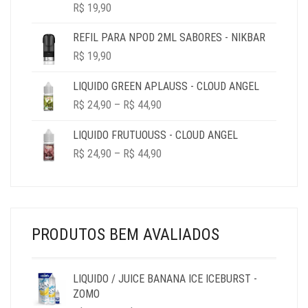
R$
19,90
REFIL PARA NPOD 2ML SABORES - NIKBAR
R$
19,90
LIQUIDO GREEN APLAUSS - CLOUD ANGEL
PRICE
R$
24,90
–
R$
44,90
RANGE:
R$ 24,90
LIQUIDO FRUTUOUSS - CLOUD ANGEL
THROUGH
PRICE
R$
24,90
–
R$
44,90
R$ 44,90
RANGE:
R$ 24,90
THROUGH
R$ 44,90
PRODUTOS BEM AVALIADOS
LIQUIDO / JUICE BANANA ICE ICEBURST -
ZOMO