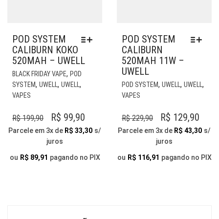
POD SYSTEM
POD SYSTEM
CALIBURN KOKO
CALIBURN
520MAH – UWELL
520MAH 11W –
UWELL
ESTE
,
BLACK FRIDAY VAPE
POD
PRODUTO
EST
,
,
,
,
,
,
SYSTEM
UWELL
UWELL
POD SYSTEM
UWELL
UWELL
TEM
PR
VAPES
VAPES
VÁRIAS
TE
VARIANTES.
VÁR
O
O
O
O
R$
99,90
R$
129,90
R$
199,90
R$
229,90
AS
VAR
PREÇO
PREÇO
PREÇO
PRE
Parcele em 3x de
R$
33,30
s/
Parcele em 3x de
R$
43,30
s/
OPÇÕES
AS
juros
juros
ORIGINAL
ATUAL
ORIGINAL
ATU
PODEM
OP
ERA:
É:
SER
ERA:
É:
PO
ou
R$
89,91
pagando no PIX
ou
R$
116,91
pagando no PIX
ESCOLHIDAS
SER
R$ 199,90.
R$ 99,90.
R$ 229,90.
R$ 1
NA
ESC
PÁGINA
NA
DO
PÁG
PRODUTO
DO