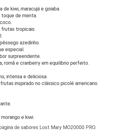
 de kiwi, maracujá e goiaba.
 toque de menta.
 coco.
frutas tropicais.
.
pêssego azedinho.
e especial.
bor surpreendente.
a, romã e cranberry em equilíbrio perfeito.
, intensa e deliciosa.
rutas inspirado no clássico picolé americano.
ante.
e morango e kiwi.
página de sabores Lost Mary MO20000 PRO
.