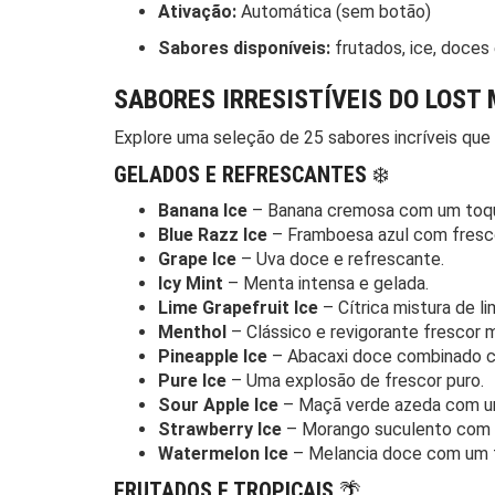
Ativação:
Automática (sem botão)
Sabores disponíveis:
frutados, ice, doce
SABORES IRRESISTÍVEIS DO LOST
Explore uma seleção de 25 sabores incríveis que
GELADOS E REFRESCANTES
❄️
Banana Ice
– Banana cremosa com um toqu
Blue Razz Ice
– Framboesa azul com fresc
Grape Ice
– Uva doce e refrescante.
Icy Mint
– Menta intensa e gelada.
Lime Grapefruit Ice
– Cítrica mistura de li
Menthol
– Clássico e revigorante frescor 
Pineapple Ice
– Abacaxi doce combinado c
Pure Ice
– Uma explosão de frescor puro.
Sour Apple Ice
– Maçã verde azeda com um
Strawberry Ice
– Morango suculento com f
Watermelon Ice
– Melancia doce com um t
FRUTADOS E TROPICAIS
🌴