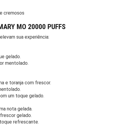
s e cremosos
 MARY MO 20000 PUFFS
 elevam sua experiência:
e gelado.
or mentolado.
ma e toranja com frescor.
mentolado.
om um toque gelado.
a nota gelada.
rescor gelado.
oque refrescante.