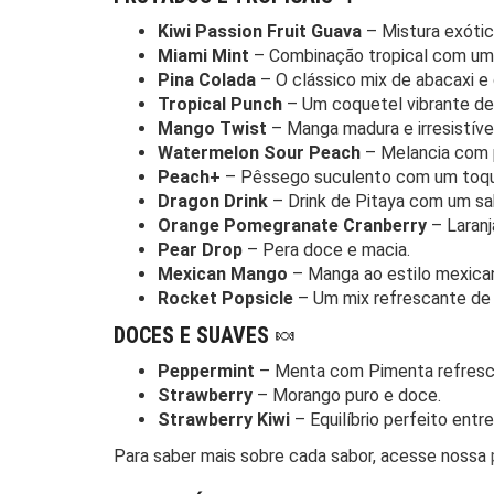
Kiwi Passion Fruit Guava
– Mistura exótica
Miami Mint
– Combinação tropical com um
Pina Colada
– O clássico mix de abacaxi e
Tropical Punch
– Um coquetel vibrante de 
Mango Twist
– Manga madura e irresistível
Watermelon Sour Peach
– Melancia com 
Peach+
– Pêssego suculento com um toqu
Dragon Drink
– Drink de Pitaya com um sa
Orange Pomegranate Cranberry
– Laranj
Pear Drop
– Pera doce e macia.
Mexican Mango
– Manga ao estilo mexicano
Rocket Popsicle
– Um mix refrescante de f
DOCES E SUAVES
🍬
Peppermint
– Menta com Pimenta refresc
Strawberry
– Morango puro e doce.
Strawberry Kiwi
– Equilíbrio perfeito entr
Para saber mais sobre cada sabor, acesse nossa