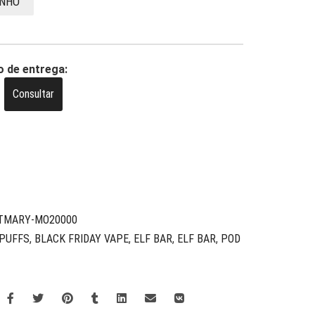
INHO
o de entrega:
Consultar
STMARY-MO20000
 PUFFS
,
BLACK FRIDAY VAPE
,
ELF BAR
,
ELF BAR
,
POD