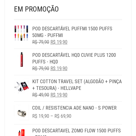
PRODUTO
EM PROMOÇÃO
POD DESCARTÁVEL PUFFMI 1500 PUFFS
50MG - PUFFMI
O
O
R$
79,90
R$
19,90
PREÇO
PREÇO
POD DESCARTÁVEL HQD CUVIE PLUS 1200
ORIGINAL
ATUAL
PUFFS - HQD
ERA:
É:
O
O
R$
79,90
R$ 79,90.
R$
19,90
R$ 19,90.
PREÇO
PREÇO
KIT COTTON TRAVEL SET (ALGODÃO + PINÇA
ORIGINAL
ATUAL
+ TESOURA) - HELLVAPE
ERA:
É:
O
O
R$
49,90
R$ 79,90.
R$
19,90
R$ 19,90.
PREÇO
PREÇO
COIL / RESISTENCIA ADE NANO - S POWER
ORIGINAL
ATUAL
PRICE
ERA:
É:
R$
19,90
–
R$
69,90
RANGE:
R$ 49,90.
R$ 19,90.
R$ 19,90
POD DESCARTAVEL ZOMO FLOW 1500 PUFFS
THROUGH