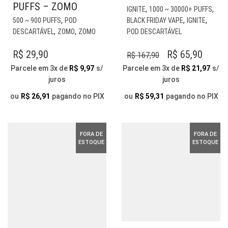
PUFFS – ZOMO
EST
,
,
IGNITE
1000 ~ 30000+ PUFFS
ESTE
PR
,
,
,
500 ~ 900 PUFFS
POD
BLACK FRIDAY VAPE
IGNITE
PRODUTO
TE
,
,
DESCARTÁVEL
ZOMO
ZOMO
POD DESCARTÁVEL
TEM
VÁR
VÁRIAS
VAR
O
O
R$
29,90
R$
65,90
R$
167,90
VARIANTES.
AS
PREÇO
PREÇ
Parcele em 3x de
R$
9,97
s/
Parcele em 3x de
R$
21,97
s/
AS
OP
juros
juros
ORIGINAL
ATUA
OPÇÕES
PO
PODEM
ERA:
É:
SER
ou
R$
26,91
pagando no PIX
ou
R$
59,31
pagando no PIX
SER
ESC
R$ 167,90.
R$ 65,
ESCOLHIDAS
NA
NA
PÁG
FORA DE
FORA DE
PÁGINA
DO
ESTOQUE
ESTOQUE
DO
PR
PRODUTO