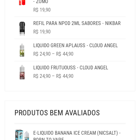
- ZOMO
R$ 69,90
R$
19,90
REFIL PARA NPOD 2ML SABORES - NIKBAR
R$
19,90
LIQUIDO GREEN APLAUSS - CLOUD ANGEL
PRICE
R$
24,90
–
R$
44,90
RANGE:
R$ 24,90
LIQUIDO FRUTUOUSS - CLOUD ANGEL
THROUGH
PRICE
R$
24,90
–
R$
44,90
R$ 44,90
RANGE:
R$ 24,90
THROUGH
R$ 44,90
PRODUTOS BEM AVALIADOS
E-LIQUIDO BANANA ICE CREAM (NICSALT) -
BORN TO VAPE