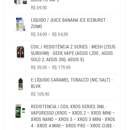
R$
69,90
LIQUIDO / JUICE BANANA ICE ICEBURST -
ZOMO
PRICE
R$
34,90
–
R$
64,90
RANGE:
R$ 34,90
COIL / RESISTÊNCIA Z SERIES - MESH (ZEUS
THROUGH
SUBOHM) - GEEK VAPE (AEGIS L200 , AEGIS
R$ 64,90
SOLO 2, AEGIS 200, AEGIS X)
PRICE
R$
39,90
–
R$
179,90
RANGE:
R$ 39,90
E-LÍQUIDO CARAMEL TOBACCO (NIC SALT) -
THROUGH
BLVK
R$ 179,90
R$
109,90
RESISTENCIA / COIL XROS SERIES 3ML -
VAPORESSO (XROS – XROS 2 – XROS MINI –
XROS NANO – XROS 3 – XROS 3 MINI - XROS
4 - XROS 4 MINI – XROS PRO – XROS CUBE -