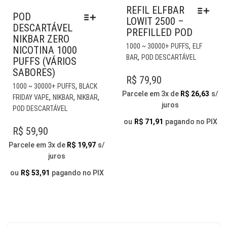
REFIL ELFBAR
POD
LOWIT 2500 –
DESCARTÁVEL
PREFILLED POD
NIKBAR ZERO
EST
,
1000 ~ 30000+ PUFFS
ELF
NICOTINA 1000
PR
,
BAR
POD DESCARTÁVEL
PUFFS (VÁRIOS
TE
SABORES)
VÁR
R$
79,90
ESTE
,
1000 ~ 30000+ PUFFS
BLACK
VAR
PRODUTO
Parcele em 3x de
R$
26,63
s/
,
,
,
FRIDAY VAPE
NIKBAR
NIKBAR
AS
TEM
juros
POD DESCARTÁVEL
OP
VÁRIAS
PO
ou
R$
71,91
pagando no PIX
VARIANTES.
R$
59,90
SER
AS
ESC
Parcele em 3x de
R$
19,97
s/
OPÇÕES
NA
juros
PODEM
PÁG
SER
ou
R$
53,91
pagando no PIX
DO
ESCOLHIDAS
PR
NA
PÁGINA
DO