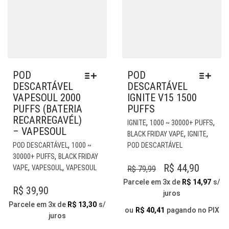
POD
POD
DESCARTÁVEL
DESCARTÁVEL
VAPESOUL 2000
IGNITE V15 1500
PUFFS (BATERIA
PUFFS
RECARREGAVÉL)
EST
,
,
IGNITE
1000 ~ 30000+ PUFFS
– VAPESOUL
PR
,
,
BLACK FRIDAY VAPE
IGNITE
ESTE
TE
,
POD DESCARTÁVEL
1000 ~
POD DESCARTÁVEL
PRODUTO
VÁR
,
30000+ PUFFS
BLACK FRIDAY
TEM
VAR
O
O
R$
44,90
,
,
VAPE
VAPESOUL
VAPESOUL
R$
79,99
VÁRIAS
AS
PREÇO
PREÇO
Parcele em 3x de
R$
14,97
s/
VARIANTES.
OP
R$
39,90
juros
ORIGINAL
ATUAL
AS
PO
Parcele em 3x de
R$
13,30
s/
OPÇÕES
ERA:
É:
SER
ou
R$
40,41
pagando no PIX
juros
PODEM
ESC
R$ 79,99.
R$ 44,9