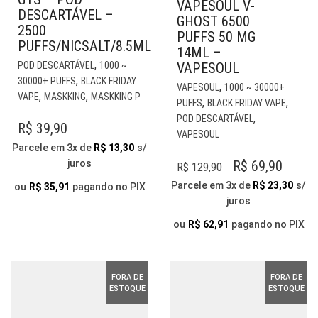
VAPESOUL V-
DESCARTÁVEL –
GHOST 6500
2500
PUFFS 50 MG
PUFFS/NICSALT/8.5ML
14ML –
ESTE
,
POD DESCARTÁVEL
1000 ~
VAPESOUL
PRODUTO
,
30000+ PUFFS
BLACK FRIDAY
EST
,
VAPESOUL
1000 ~ 30000+
TEM
,
,
VAPE
MASKKING
MASKKING P
PR
,
,
PUFFS
BLACK FRIDAY VAPE
VÁRIAS
TE
,
POD DESCARTÁVEL
VARIANTES.
R$
39,90
VÁR
VAPESOUL
AS
VAR
Parcele em 3x de
R$
13,30
s/
OPÇÕES
AS
O
O
juros
R$
69,90
R$
129,90
PODEM
OP
PREÇO
PREÇ
SER
Parcele em 3x de
R$
23,30
s/
ou
R$
35,91
pagando no PIX
PO
ESCOLHIDAS
juros
ORIGINAL
ATUA
SER
NA
ERA:
É:
ESC
ou
R$
62,91
pagando no PIX
PÁGINA
NA
R$ 129,90.
R$ 69,
DO
PÁG
PRODUTO
DO
FORA DE
FORA DE
PR
ESTOQUE
ESTOQUE