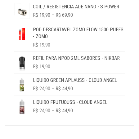
COIL / RESISTENCIA ADE NANO - S POWER
ORIGINAL
ATUAL
PRICE
ERA:
É:
R$
19,90
–
R$
69,90
RANGE:
R$ 49,90.
R$ 19,90.
R$ 19,90
POD DESCARTAVEL ZOMO FLOW 1500 PUFFS
THROUGH
- ZOMO
R$ 69,90
R$
19,90
REFIL PARA NPOD 2ML SABORES - NIKBAR
R$
19,90
LIQUIDO GREEN APLAUSS - CLOUD ANGEL
PRICE
R$
24,90
–
R$
44,90
RANGE:
R$ 24,90
LIQUIDO FRUTUOUSS - CLOUD ANGEL
THROUGH
PRICE
R$
24,90
–
R$
44,90
R$ 44,90
RANGE:
R$ 24,90
THROUGH
R$ 44,90