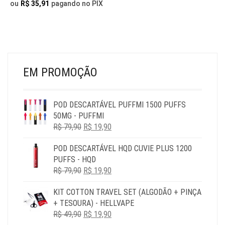
SER
NA
ou
R$
35,91
pagando no PIX
ESCOLHIDAS
PÁG
NA
DO
PÁGINA
PR
DO
PRODUTO
EM PROMOÇÃO
POD DESCARTÁVEL PUFFMI 1500 PUFFS
50MG - PUFFMI
O
O
R$
79,90
R$
19,90
PREÇO
PREÇO
POD DESCARTÁVEL HQD CUVIE PLUS 1200
ORIGINAL
ATUAL
PUFFS - HQD
ERA:
É:
O
O
R$
79,90
R$ 79,90.
R$
19,90
R$ 19,90.
PREÇO
PREÇO
KIT COTTON TRAVEL SET (ALGODÃO + PINÇA
ORIGINAL
ATUAL
+ TESOURA) - HELLVAPE
ERA:
É:
O
O
R$
49,90
R$ 79,90.
R$
19,90
R$ 19,90.
PREÇO
PREÇO