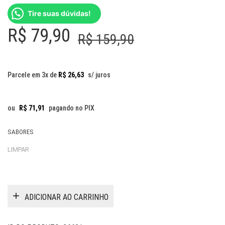
Tire suas dúvidas!
O
O
R$
79,90
R$
159,90
preço
preço
original
atual
Parcele em 3x de
R$
26,63
s/ juros
era:
é:
R$ 159,90.
R$ 79,90.
ou
R$
71,91
pagando no PIX
SABORES
LIMPAR
ADICIONAR AO CARRINHO