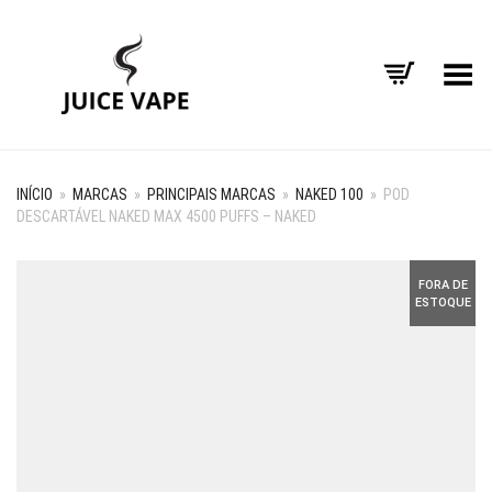
Alternar Menu
INÍCIO
»
MARCAS
»
PRINCIPAIS MARCAS
»
NAKED 100
»
POD
DESCARTÁVEL NAKED MAX 4500 PUFFS – NAKED
FORA DE
ESTOQUE