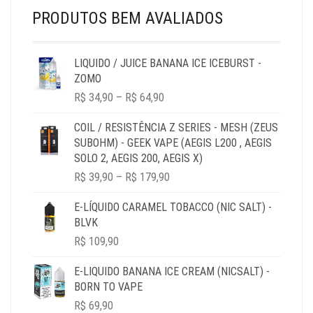
PRODUTOS BEM AVALIADOS
LIQUIDO / JUICE BANANA ICE ICEBURST -
ZOMO
PRICE
R$
34,90
–
R$
64,90
RANGE:
R$ 34,90
COIL / RESISTÊNCIA Z SERIES - MESH (ZEUS
THROUGH
SUBOHM) - GEEK VAPE (AEGIS L200 , AEGIS
R$ 64,90
SOLO 2, AEGIS 200, AEGIS X)
PRICE
R$
39,90
–
R$
179,90
RANGE:
R$ 39,90
E-LÍQUIDO CARAMEL TOBACCO (NIC SALT) -
THROUGH
BLVK
R$ 179,90
R$
109,90
E-LIQUIDO BANANA ICE CREAM (NICSALT) -
BORN TO VAPE
R$
69,90