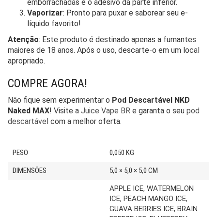
emborrachadas e o adesivo da parte inferior.
Vaporizar
: Pronto para puxar e saborear seu e-
líquido favorito!
Atenção
: Este produto é destinado apenas a fumantes
maiores de 18 anos. Após o uso, descarte-o em um local
apropriado.
COMPRE AGORA!
Não fique sem experimentar o
Pod Descartável NKD
Naked MAX
! Visite a
Juice Vape BR
e garanta o seu
pod
descartável
com a melhor oferta.
PESO
0,050 KG
DIMENSÕES
5,0 × 5,0 × 5,0 CM
APPLE ICE, WATERMELON
ICE, PEACH MANGO ICE,
GUAVA BERRIES ICE, BRAIN