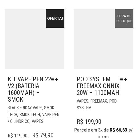
FORA DE
OFERTA!
ESTOQUE
KIT VAPE PEN 22
POD SYSTEM
V2 (BATERIA
FREEMAX ONNIX
1600MAH) –
20W – 1100MAH
SMOK
EST
,
,
VAPES
FREEMAX
POD
ESTE
PR
,
BLACK FRIDAY VAPE
SMOK
SYSTEM
PRODUTO
TE
,
,
TECH
SMOK TECH
VAPE PEN
TEM
VÁR
R$
199,90
,
/ CILÍNDRICO
VAPES
VÁRIAS
VAR
Parcele em 3x de
R$
66,63
s/
VARIANTES.
AS
O
O
R$
79,90
R$
119,90
juros