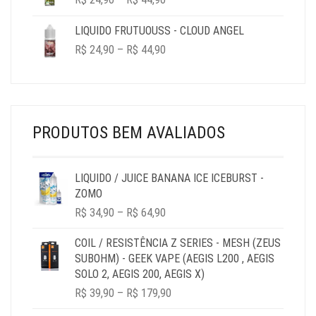
RANGE:
R$ 24,90
LIQUIDO FRUTUOUSS - CLOUD ANGEL
THROUGH
PRICE
R$
24,90
–
R$
44,90
R$ 44,90
RANGE:
R$ 24,90
THROUGH
R$ 44,90
PRODUTOS BEM AVALIADOS
LIQUIDO / JUICE BANANA ICE ICEBURST -
ZOMO
PRICE
R$
34,90
–
R$
64,90
RANGE:
R$ 34,90
COIL / RESISTÊNCIA Z SERIES - MESH (ZEUS
THROUGH
SUBOHM) - GEEK VAPE (AEGIS L200 , AEGIS
R$ 64,90
SOLO 2, AEGIS 200, AEGIS X)
PRICE
R$
39,90
–
R$
179,90
RANGE: