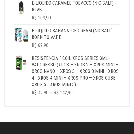
R$ 39,90
E-LÍQUIDO CARAMEL TOBACCO (NIC SALT) -
THROUGH
BLVK
R$ 179,90
R$
109,90
E-LIQUIDO BANANA ICE CREAM (NICSALT) -
BORN TO VAPE
R$
69,90
RESISTENCIA / COIL XROS SERIES 3ML -
VAPORESSO (XROS – XROS 2 – XROS MINI –
XROS NANO – XROS 3 – XROS 3 MINI - XROS
4 - XROS 4 MINI – XROS PRO – XROS CUBE -
XROS 5 - XROS MINI 5)
PRICE
R$
42,90
–
R$
142,90
RANGE:
R$ 42,90
THROUGH
R$ 142,90