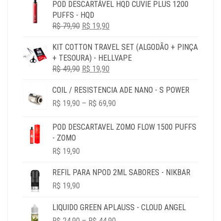
POD DESCARTÁVEL HQD CUVIE PLUS 1200
ORIGINAL
ATUAL
PUFFS - HQD
ERA:
É:
O
O
R$
79,90
R$ 79,90.
R$
19,90
R$ 19,90.
PREÇO
PREÇO
KIT COTTON TRAVEL SET (ALGODÃO + PINÇA
ORIGINAL
ATUAL
+ TESOURA) - HELLVAPE
ERA:
É:
O
O
R$
49,90
R$ 79,90.
R$
19,90
R$ 19,90.
PREÇO
PREÇO
COIL / RESISTENCIA ADE NANO - S POWER
ORIGINAL
ATUAL
PRICE
ERA:
É:
R$
19,90
–
R$
69,90
RANGE:
R$ 49,90.
R$ 19,90.
R$ 19,90
POD DESCARTAVEL ZOMO FLOW 1500 PUFFS
THROUGH
- ZOMO
R$ 69,90
R$
19,90
REFIL PARA NPOD 2ML SABORES - NIKBAR
R$
19,90
LIQUIDO GREEN APLAUSS - CLOUD ANGEL
PRICE
R$
24,90
–
R$
44,90