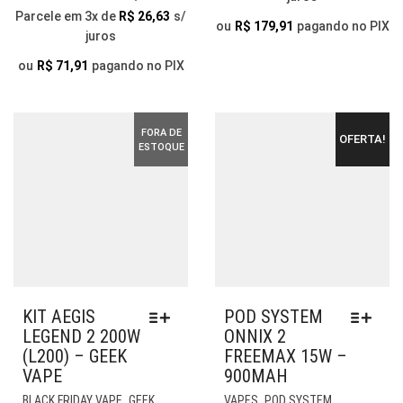
AS
OP
PREÇO
PREÇO
Parcele em 3x de
R$
26,63
s/
OPÇÕES
PO
ou
R$
179,91
pagando no PIX
juros
ORIGINAL
ATUAL
PODEM
SER
ERA:
É:
SER
ESC
ou
R$
71,91
pagando no PIX
ESCOLHIDAS
NA
R$ 119,90.
R$ 79,90.
NA
PÁG
PÁGINA
DO
FORA DE
OFERTA!
DO
PR
ESTOQUE
PRODUTO
KIT AEGIS
POD SYSTEM
LEGEND 2 200W
ONNIX 2
(L200) – GEEK
FREEMAX 15W –
VAPE
900MAH
ESTE
ESTE
,
,
BLACK FRIDAY VAPE
GEEK
VAPES
POD SYSTEM