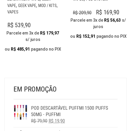
PRODUTO
PRODUTO
,
,
,
VAPE
GEEK VAPE
MOD / KITS
TEM
TEM
O
O
R$
169,90
VAPES
R$
209,90
VÁRIAS
VÁRIAS
PREÇO
PRE
Parcele em 3x de
R$
56,63
s/
VARIANTES.
VARIANTES.
R$
539,90
juros
ORIGINAL
ATU
AS
AS
Parcele em 3x de
R$
179,97
OPÇÕES
ERA:
OPÇÕES
É:
ou
R$
152,91
pagando no PIX
s/ juros
PODEM
PODEM
R$ 209,90.
R$ 1
SER
SER
ou
R$
485,91
pagando no PIX
ESCOLHIDAS
ESCOLHIDA
NA
NA
PÁGINA
PÁGINA
DO
DO
PRODUTO
PRODUTO
EM PROMOÇÃO
POD DESCARTÁVEL PUFFMI 1500 PUFFS
50MG - PUFFMI
O
O
R$
79,90
R$
19,90
PREÇO
PREÇO