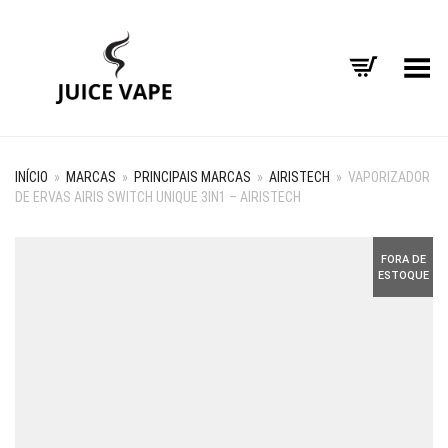
Alternar Menu
INÍCIO
»
MARCAS
»
PRINCIPAIS MARCAS
»
AIRISTECH
»
VAPORIZADOR
DE ERVAS AIRIS SWITCH UNIQUE 3IN1 – AIRISTECH
FORA DE
ESTOQUE