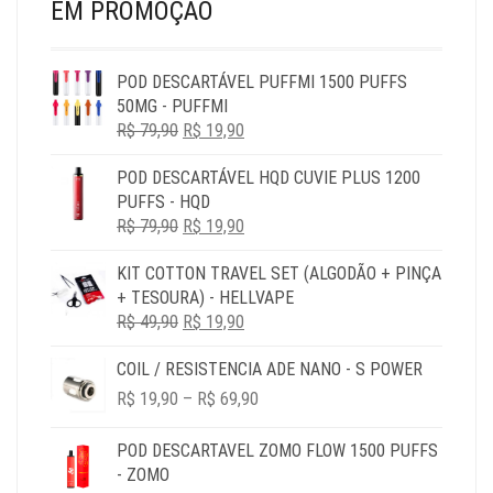
EM PROMOÇÃO
POD DESCARTÁVEL PUFFMI 1500 PUFFS
50MG - PUFFMI
O
O
R$
79,90
R$
19,90
PREÇO
PREÇO
POD DESCARTÁVEL HQD CUVIE PLUS 1200
ORIGINAL
ATUAL
PUFFS - HQD
ERA:
É:
O
O
R$
79,90
R$ 79,90.
R$
19,90
R$ 19,90.
PREÇO
PREÇO
KIT COTTON TRAVEL SET (ALGODÃO + PINÇA
ORIGINAL
ATUAL
+ TESOURA) - HELLVAPE
ERA:
É:
O
O
R$
49,90
R$ 79,90.
R$
19,90
R$ 19,90.
PREÇO
PREÇO
COIL / RESISTENCIA ADE NANO - S POWER
ORIGINAL
ATUAL
PRICE
ERA:
É:
R$
19,90
–
R$
69,90
RANGE:
R$ 49,90.
R$ 19,90.
R$ 19,90
POD DESCARTAVEL ZOMO FLOW 1500 PUFFS
THROUGH
- ZOMO
R$ 69,90