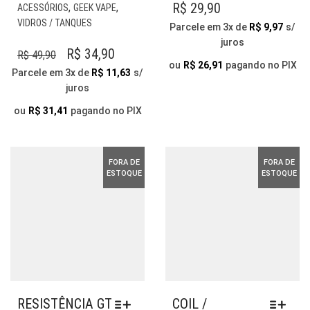
VÁR
R$
29,90
,
,
ACESSÓRIOS
GEEK VAPE
VAR
VIDROS / TANQUES
Parcele em 3x de
R$
9,97
s/
AS
juros
OP
O
O
R$
34,90
R$
49,90
PO
ou
R$
26,91
pagando no PIX
PREÇO
PREÇO
Parcele em 3x de
R$
11,63
s/
SER
juros
ORIGINAL
ATUAL
ESC
ERA:
É:
NA
ou
R$
31,41
pagando no PIX
PÁG
R$ 49,90.
R$ 34,90.
DO
PR
FORA DE
FORA DE
ESTOQUE
ESTOQUE
RESISTÊNCIA GT
COIL /