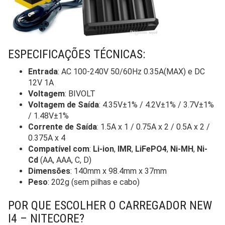
ESPECIFICAÇÕES TÉCNICAS:
Entrada
: AC 100-240V 50/60Hz 0.35A(MAX) e DC
12V 1A
Voltagem
: BIVOLT
Voltagem de Saída
: 4.35V±1% / 4.2V±1% / 3.7V±1%
/ 1.48V±1%
Corrente de Saída
: 1.5A x 1 / 0.75A x 2 / 0.5A x 2 /
0.375A x 4
Compatível com
:
Li-ion
,
IMR
,
LiFePO4
,
Ni-MH
,
Ni-
Cd
(AA, AAA, C, D)
Dimensões
: 140mm x 98.4mm x 37mm
Peso
: 202g (sem pilhas e cabo)
POR QUE ESCOLHER O CARREGADOR NEW
I4 – NITECORE?