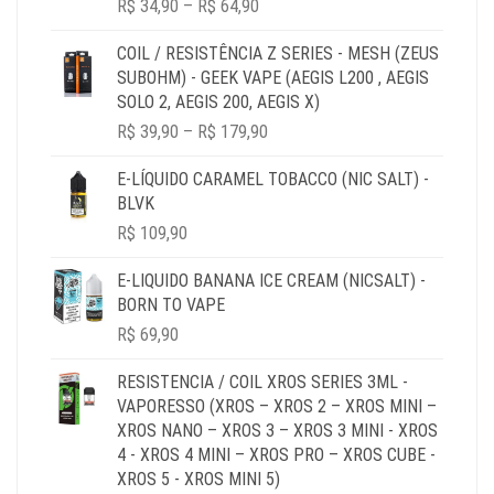
R$
34,90
–
R$
64,90
RANGE:
R$ 34,90
COIL / RESISTÊNCIA Z SERIES - MESH (ZEUS
THROUGH
SUBOHM) - GEEK VAPE (AEGIS L200 , AEGIS
R$ 64,90
SOLO 2, AEGIS 200, AEGIS X)
PRICE
R$
39,90
–
R$
179,90
RANGE:
R$ 39,90
E-LÍQUIDO CARAMEL TOBACCO (NIC SALT) -
THROUGH
BLVK
R$ 179,90
R$
109,90
E-LIQUIDO BANANA ICE CREAM (NICSALT) -
BORN TO VAPE
R$
69,90
RESISTENCIA / COIL XROS SERIES 3ML -
VAPORESSO (XROS – XROS 2 – XROS MINI –
XROS NANO – XROS 3 – XROS 3 MINI - XROS
4 - XROS 4 MINI – XROS PRO – XROS CUBE -
XROS 5 - XROS MINI 5)