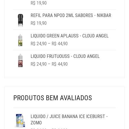
R$
19,90
REFIL PARA NPOD 2ML SABORES - NIKBAR
R$
19,90
LIQUIDO GREEN APLAUSS - CLOUD ANGEL
PRICE
R$
24,90
–
R$
44,90
RANGE:
R$ 24,90
LIQUIDO FRUTUOUSS - CLOUD ANGEL
THROUGH
PRICE
R$
24,90
–
R$
44,90
R$ 44,90
RANGE:
R$ 24,90
THROUGH
R$ 44,90
PRODUTOS BEM AVALIADOS
LIQUIDO / JUICE BANANA ICE ICEBURST -
ZOMO
PRICE