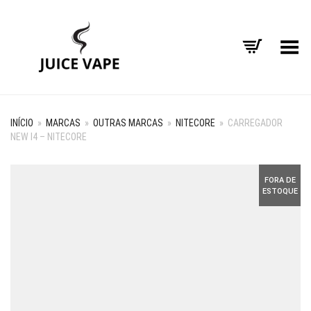
Alternar Menu
INÍCIO
»
MARCAS
»
OUTRAS MARCAS
»
NITECORE
»
CARREGADOR
NEW I4 – NITECORE
FORA DE
ESTOQUE