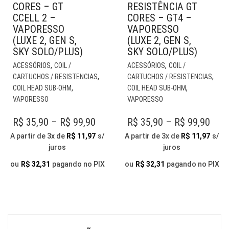
CORES – GT
RESISTÊNCIA GT
CCELL 2 –
CORES – GT4 –
VAPORESSO
VAPORESSO
(LUXE 2, GEN S,
(LUXE 2, GEN S,
SKY SOLO/PLUS)
SKY SOLO/PLUS)
ESTE
EST
,
,
ACESSÓRIOS
COIL /
ACESSÓRIOS
COIL /
PRODUTO
PR
,
,
CARTUCHOS / RESISTENCIAS
CARTUCHOS / RESISTENCIAS
TEM
TE
,
,
COIL HEAD SUB-OHM
COIL HEAD SUB-OHM
VÁRIAS
VÁR
VAPORESSO
VAPORESSO
VARIANTES.
VAR
AS
AS
PRICE
PRI
R$
35,90
–
R$
99,90
R$
35,90
–
R$
99,90
OPÇÕES
OP
RANGE:
RAN
A partir de 3x de
R$
11,97
s/
A partir de 3x de
R$
11,97
s/
PODEM
PO
juros
juros
R$ 35,90
R$ 3
SER
SER
THROUGH
ESCOLHIDAS
THR
ESC
ou
R$
32,31
pagando no PIX
ou
R$
32,31
pagando no PIX
NA
NA
R$ 99,90
R$ 9
PÁGINA
PÁG
DO
DO
PRODUTO
PR