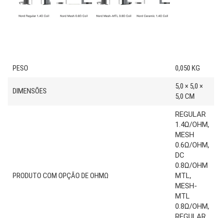
PESO
0,050 KG
5,0 × 5,0 ×
DIMENSÕES
5,0 CM
REGULAR
1.4Ω/OHM,
MESH
0.6Ω/OHM,
DC
0.8Ω/OHM
PRODUTO COM OPÇÃO DE OHMΩ
MTL,
MESH-
MTL
0.8Ω/OHM,
REGULAR