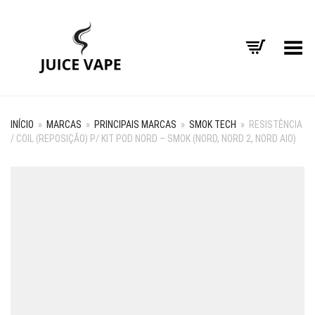
Alternar Menu
INÍCIO
»
MARCAS
»
PRINCIPAIS MARCAS
»
SMOK TECH
»
RESISTÊNCIA
/ COIL (REPOSIÇÃO) P/ KIT POD NORD – SMOK (NORD, NORD 2, NORD AIO)