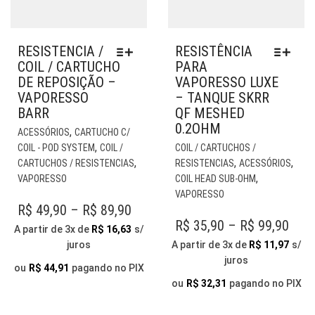
RESISTENCIA /
RESISTÊNCIA
COIL / CARTUCHO
PARA
DE REPOSIÇÃO –
VAPORESSO LUXE
VAPORESSO
– TANQUE SKRR
BARR
QF MESHED
0.2OHM
ESTE
,
ACESSÓRIOS
CARTUCHO C/
PRODUTO
EST
,
COIL - POD SYSTEM
COIL /
COIL / CARTUCHOS /
TEM
PR
,
,
,
CARTUCHOS / RESISTENCIAS
RESISTENCIAS
ACESSÓRIOS
VÁRIAS
TE
,
VAPORESSO
COIL HEAD SUB-OHM
VARIANTES.
VÁR
VAPORESSO
AS
VAR
PRICE
R$
49,90
–
R$
89,90
OPÇÕES
AS
PRI
R$
35,90
–
R$
99,90
RANGE:
A partir de 3x de
R$
16,63
s/
PODEM
OP
RAN
juros
A partir de 3x de
R$
11,97
s/
R$ 49,90
SER
PO
juros
R$ 3
THROUGH
ESCOLHIDAS
SER
ou
R$
44,91
pagando no PIX
NA
THR
ESC
ou
R$
32,31
pagando no PIX
R$ 89,90
PÁGINA
NA
R$ 9
DO
PÁG