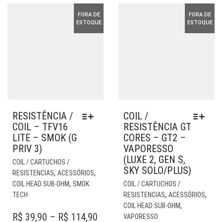
PRODUTO
DO
FORA DE
FORA DE
PR
ESTOQUE
ESTOQUE
RESISTÊNCIA /
COIL /
COIL – TFV16
RESISTÊNCIA GT
LITE – SMOK (G
CORES – GT2 –
PRIV 3)
VAPORESSO
(LUXE 2, GEN S,
ESTE
COIL / CARTUCHOS /
SKY SOLO/PLUS)
PRODUTO
,
,
RESISTENCIAS
ACESSÓRIOS
TEM
EST
,
COIL HEAD SUB-OHM
SMOK
COIL / CARTUCHOS /
VÁRIAS
PR
,
,
TECH
RESISTENCIAS
ACESSÓRIOS
VARIANTES.
TE
,
COIL HEAD SUB-OHM
AS
VÁR
PRICE
R$
39,90
–
R$
114,90
VAPORESSO