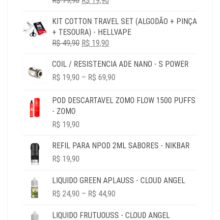
R$
79,90
R$ 79,90.
R$
19,90
R$ 19,90.
PREÇO
PREÇO
KIT COTTON TRAVEL SET (ALGODÃO + PINÇA
ORIGINAL
ATUAL
+ TESOURA) - HELLVAPE
ERA:
É:
O
O
R$
49,90
R$ 79,90.
R$
19,90
R$ 19,90.
PREÇO
PREÇO
COIL / RESISTENCIA ADE NANO - S POWER
ORIGINAL
ATUAL
PRICE
ERA:
É:
R$
19,90
–
R$
69,90
RANGE:
R$ 49,90.
R$ 19,90.
R$ 19,90
POD DESCARTAVEL ZOMO FLOW 1500 PUFFS
THROUGH
- ZOMO
R$ 69,90
R$
19,90
REFIL PARA NPOD 2ML SABORES - NIKBAR
R$
19,90
LIQUIDO GREEN APLAUSS - CLOUD ANGEL
PRICE
R$
24,90
–
R$
44,90
RANGE:
R$ 24,90
LIQUIDO FRUTUOUSS - CLOUD ANGEL