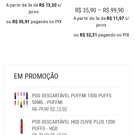
OPÇÕES
VAR
RANGE:
A partir de 3x de
R$
13,30
s/
PODEM
AS
PRI
R$
35,90
–
R$
99,90
juros
R$ 39,90
SER
OP
RAN
A partir de 3x de
R$
11,97
s/
THROUGH
ESCOLHIDAS
PO
ou
R$
35,91
pagando no PIX
juros
R$ 3
NA
SER
R$ 114,90
PÁGINA
THR
ESC
ou
R$
32,31
pagando no PIX
DO
NA
R$ 9
PRODUTO
PÁG
DO
PR
EM PROMOÇÃO
POD DESCARTÁVEL PUFFMI 1500 PUFFS
50MG - PUFFMI
O
O
R$
79,90
R$
19,90
PREÇO
PREÇO
POD DESCARTÁVEL HQD CUVIE PLUS 1200
ORIGINAL
ATUAL
PUFFS - HQD
ERA:
É:
O
O