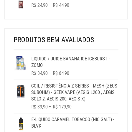
THROUGH
PRICE
R$
24,90
–
R$
44,90
R$ 44,90
RANGE:
R$ 24,90
THROUGH
R$ 44,90
PRODUTOS BEM AVALIADOS
LIQUIDO / JUICE BANANA ICE ICEBURST -
ZOMO
PRICE
R$
34,90
–
R$
64,90
RANGE:
R$ 34,90
COIL / RESISTÊNCIA Z SERIES - MESH (ZEUS
THROUGH
SUBOHM) - GEEK VAPE (AEGIS L200 , AEGIS
R$ 64,90
SOLO 2, AEGIS 200, AEGIS X)
PRICE
R$
39,90
–
R$
179,90
RANGE:
R$ 39,90
E-LÍQUIDO CARAMEL TOBACCO (NIC SALT) -
THROUGH
BLVK
R$ 179,90