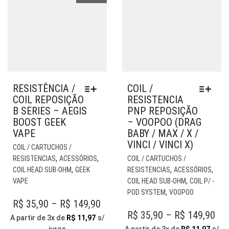
RESISTÊNCIA /
COIL /
COIL REPOSIÇÃO
RESISTENCIA
B SERIES – AEGIS
PNP REPOSIÇÃO
BOOST GEEK
– VOOPOO (DRAG
VAPE
BABY / MAX / X /
VINCI / VINCI X)
ESTE
COIL / CARTUCHOS /
PRODUTO
EST
,
,
RESISTENCIAS
ACESSÓRIOS
COIL / CARTUCHOS /
TEM
PR
,
,
,
COIL HEAD SUB-OHM
GEEK
RESISTENCIAS
ACESSÓRIOS
VÁRIAS
TE
,
VAPE
COIL HEAD SUB-OHM
COIL P/ -
VARIANTES.
VÁR
,
POD SYSTEM
VOOPOO
AS
VAR
PRICE
R$
35,90
–
R$
149,90
OPÇÕES
AS
PR
R$
35,90
–
R$
149,90
RANGE:
A partir de 3x de
R$
11,97
s/
PODEM
OP