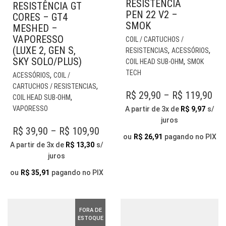
RESISTENCIA
RESISTÊNCIA GT
PEN 22 V2 –
CORES – GT4
SMOK
MESHED –
EST
VAPORESSO
COIL / CARTUCHOS /
PR
(LUXE 2, GEN S,
,
,
RESISTENCIAS
ACESSÓRIOS
TE
SKY SOLO/PLUS)
,
COIL HEAD SUB-OHM
SMOK
VÁR
ESTE
TECH
,
ACESSÓRIOS
COIL /
VAR
PRODUTO
,
CARTUCHOS / RESISTENCIAS
AS
PR
R$
29,90
–
R$
119,90
TEM
,
COIL HEAD SUB-OHM
OP
VÁRIAS
RA
VAPORESSO
A partir de 3x de
R$
9,97
s/
PO
VARIANTES.
juros
R$ 
SER
AS
PRICE
R$
39,90
–
R$
109,90
TH
ESC
ou
R$
26,91
pagando no PIX
OPÇÕES
RANGE:
A partir de 3x de
R$
13,30
s/
NA
PODEM
R$ 
juros
R$ 39,90
PÁG
SER
DO
THROUGH
ESCOLHIDAS
ou
R$
35,91
pagando no PIX
PR
NA
R$ 109,90
PÁGINA
DO
FORA DE
PRODUTO
ESTOQUE