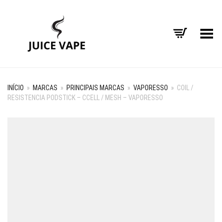
Alternar Menu
INÍCIO
»
MARCAS
»
PRINCIPAIS MARCAS
»
VAPORESSO
»
COIL /
RESISTENCIA PODSTICK – CCELL / MESH – VAPORESSO