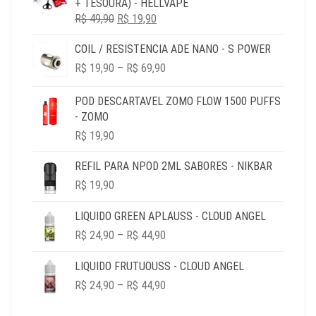
+ TESOURA) - HELLVAPE
ERA:
É:
O
O
R$
49,90
R$ 79,90.
R$
19,90
R$ 19,90.
PREÇO
PREÇO
COIL / RESISTENCIA ADE NANO - S POWER
ORIGINAL
ATUAL
PRICE
ERA:
É:
R$
19,90
–
R$
69,90
RANGE:
R$ 49,90.
R$ 19,90.
R$ 19,90
POD DESCARTAVEL ZOMO FLOW 1500 PUFFS
THROUGH
- ZOMO
R$ 69,90
R$
19,90
REFIL PARA NPOD 2ML SABORES - NIKBAR
R$
19,90
LIQUIDO GREEN APLAUSS - CLOUD ANGEL
PRICE
R$
24,90
–
R$
44,90
RANGE:
R$ 24,90
LIQUIDO FRUTUOUSS - CLOUD ANGEL
THROUGH
PRICE
R$
24,90
–
R$
44,90
R$ 44,90
RANGE:
R$ 24,90