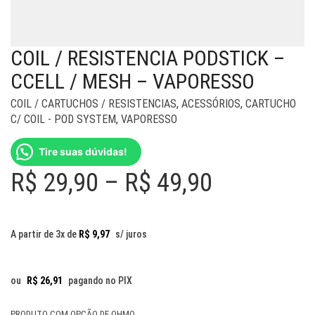
COIL / RESISTENCIA PODSTICK –
CCELL / MESH – VAPORESSO
COIL / CARTUCHOS / RESISTENCIAS
,
ACESSÓRIOS
,
CARTUCHO
C/ COIL - POD SYSTEM
,
VAPORESSO
Tire suas dúvidas!
Price
R$
29,90
–
R$
49,90
range:
R$ 29,90
A partir de 3x de
R$
9,97
s/ juros
through
R$ 49,90
ou
R$
26,91
pagando no PIX
PRODUTO COM OPÇÃO DE OHMΩ