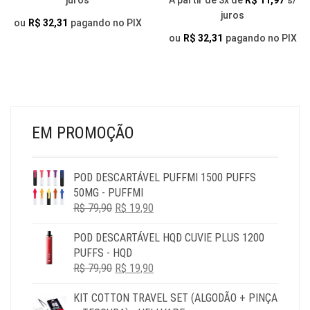
RA
juros
A partir de 3x de
R$
11,97
s/
R$ 35,90
SER
PO
juros
R$ 
THROUGH
ESCOLHIDAS
SER
ou
R$
32,31
pagando no PIX
NA
TH
ESC
ou
R$
32,31
pagando no PIX
R$ 149,90
PÁGINA
NA
R$ 
DO
PÁG
PRODUTO
DO
PR
EM PROMOÇÃO
POD DESCARTÁVEL PUFFMI 1500 PUFFS
50MG - PUFFMI
O
O
R$
79,90
R$
19,90
PREÇO
PREÇO
POD DESCARTÁVEL HQD CUVIE PLUS 1200
ORIGINAL
ATUAL
PUFFS - HQD
ERA:
É:
O
O
R$
79,90
R$ 79,90.
R$
19,90
R$ 19,90.
PREÇO
PREÇO
KIT COTTON TRAVEL SET (ALGODÃO + PINÇA
ORIGINAL
ATUAL