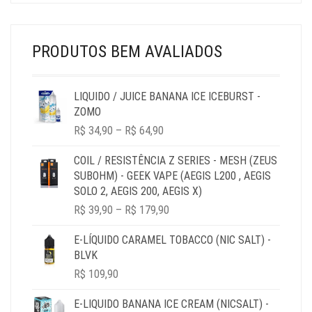
THROUGH
R$ 44,90
PRODUTOS BEM AVALIADOS
LIQUIDO / JUICE BANANA ICE ICEBURST -
ZOMO
PRICE
R$
34,90
–
R$
64,90
RANGE:
R$ 34,90
COIL / RESISTÊNCIA Z SERIES - MESH (ZEUS
THROUGH
SUBOHM) - GEEK VAPE (AEGIS L200 , AEGIS
R$ 64,90
SOLO 2, AEGIS 200, AEGIS X)
PRICE
R$
39,90
–
R$
179,90
RANGE:
R$ 39,90
E-LÍQUIDO CARAMEL TOBACCO (NIC SALT) -
THROUGH
BLVK
R$ 179,90
R$
109,90
E-LIQUIDO BANANA ICE CREAM (NICSALT) -