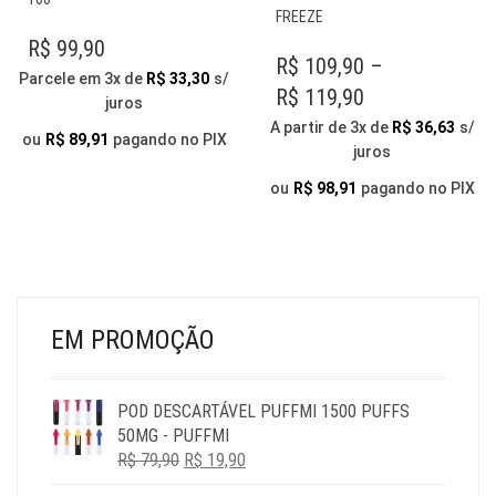
TE
VÁRIAS
FREEZE
VÁR
VARIANTES.
R$
99,90
VAR
R$
109,90
–
AS
Parcele em 3x de
R$
33,30
s/
AS
OPÇÕES
PRICE
R$
119,90
juros
OP
PODEM
RANGE:
A partir de 3x de
R$
36,63
s/
PO
SER
ou
R$
89,91
pagando no PIX
juros
R$ 109,90
SER
ESCOLHIDAS
ESC
NA
THROUGH
ou
R$
98,91
pagando no PIX
NA
PÁGINA
R$ 119,90
PÁG
DO
DO
PRODUTO
PR
EM PROMOÇÃO
POD DESCARTÁVEL PUFFMI 1500 PUFFS
50MG - PUFFMI
O
O
R$
79,90
R$
19,90
PREÇO
PREÇO