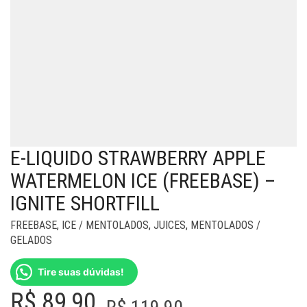
E-LIQUIDO STRAWBERRY APPLE
WATERMELON ICE (FREEBASE) –
IGNITE SHORTFILL
FREEBASE
,
ICE / MENTOLADOS
,
JUICES
,
MENTOLADOS /
GELADOS
Tire suas dúvidas!
O
O
R$
89,90