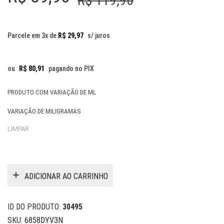
R$
119,90
preço
preço
original
atual
Parcele em 3x de
R$
29,97
s/ juros
era:
é:
R$ 119,90.
R$ 89,90.
ou
R$
80,91
pagando no PIX
PRODUTO COM VARIAÇÃO DE ML
VARIAÇÃO DE MILIGRAMAS
LIMPAR
ADICIONAR AO CARRINHO
ID DO PRODUTO:
30495
SKU:
6858DYV3N