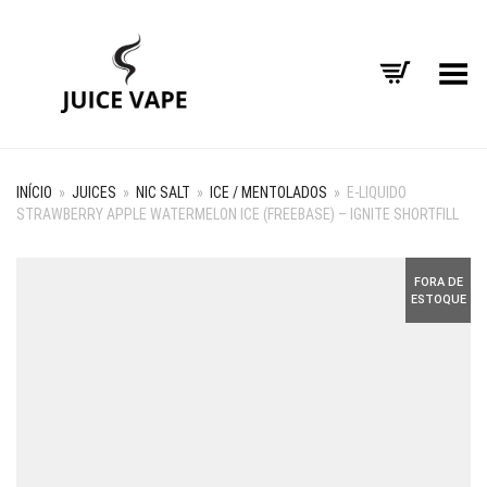
Alternar Menu
INÍCIO
»
JUICES
»
NIC SALT
»
ICE / MENTOLADOS
»
E-LIQUIDO
STRAWBERRY APPLE WATERMELON ICE (FREEBASE) – IGNITE SHORTFILL
FORA DE
ESTOQUE