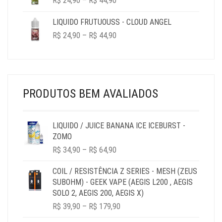
R$
24,90
–
R$
44,90
RANGE:
R$ 24,90
LIQUIDO FRUTUOUSS - CLOUD ANGEL
THROUGH
PRICE
R$
24,90
–
R$
44,90
R$ 44,90
RANGE:
R$ 24,90
THROUGH
R$ 44,90
PRODUTOS BEM AVALIADOS
LIQUIDO / JUICE BANANA ICE ICEBURST -
ZOMO
PRICE
R$
34,90
–
R$
64,90
RANGE:
R$ 34,90
COIL / RESISTÊNCIA Z SERIES - MESH (ZEUS
THROUGH
SUBOHM) - GEEK VAPE (AEGIS L200 , AEGIS
R$ 64,90
SOLO 2, AEGIS 200, AEGIS X)
PRICE
R$
39,90
–
R$
179,90
RANGE: