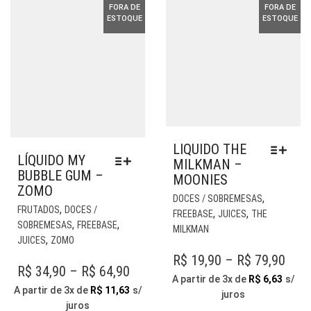
FORA DE
FORA DE
ESTOQUE
ESTOQUE
LIQUIDO THE
LÍQUIDO MY
MILKMAN –
BUBBLE GUM –
MOONIES
ZOMO
EST
,
DOCES / SOBREMESAS
ESTE
,
PR
FRUTADOS
DOCES /
,
,
FREEBASE
JUICES
THE
PRODUTO
,
,
TE
SOBREMESAS
FREEBASE
MILKMAN
TEM
,
VÁR
JUICES
ZOMO
VÁRIAS
VAR
PRI
R$
19,90
–
R$
79,90
VARIANTES.
PRICE
R$
34,90
–
R$
64,90
AS
RAN
A partir de 3x de
R$
6,63
s/
AS
OP
RANGE:
A partir de 3x de
R$
11,63
s/
juros
OPÇÕES
R$ 1
PO
juros
R$ 34,90