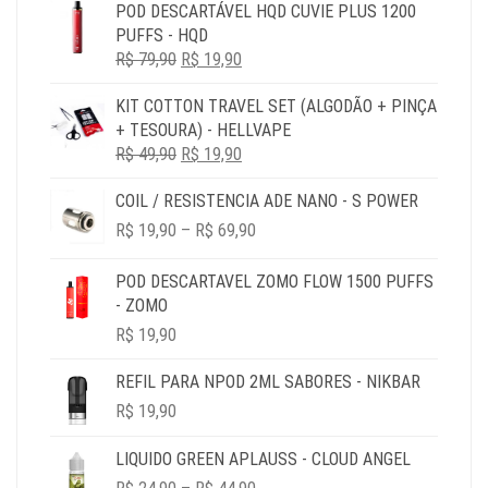
POD DESCARTÁVEL HQD CUVIE PLUS 1200
ORIGINAL
ATUAL
PUFFS - HQD
ERA:
É:
O
O
R$
79,90
R$ 79,90.
R$
19,90
R$ 19,90.
PREÇO
PREÇO
KIT COTTON TRAVEL SET (ALGODÃO + PINÇA
ORIGINAL
ATUAL
+ TESOURA) - HELLVAPE
ERA:
É:
O
O
R$
49,90
R$ 79,90.
R$
19,90
R$ 19,90.
PREÇO
PREÇO
COIL / RESISTENCIA ADE NANO - S POWER
ORIGINAL
ATUAL
PRICE
ERA:
É:
R$
19,90
–
R$
69,90
RANGE:
R$ 49,90.
R$ 19,90.
R$ 19,90
POD DESCARTAVEL ZOMO FLOW 1500 PUFFS
THROUGH
- ZOMO
R$ 69,90
R$
19,90
REFIL PARA NPOD 2ML SABORES - NIKBAR
R$
19,90
LIQUIDO GREEN APLAUSS - CLOUD ANGEL
PRICE