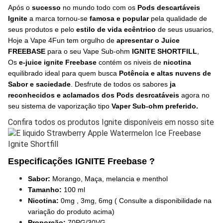
Após o
sucesso
no mundo todo com os
Pods descartáveis
Ignite
a marca tornou-se
famosa e popular
pela qualidade de
seus produtos e pelo
estilo de vida ecêntrico
de seus usuarios,
Hoje a Vape 4Fun tem orgulho de
apresentar o Juice
FREEBASE
para o seu Vape Sub-ohm
IGNITE SHORTFILL
,
Os
e-juice ignite Freebase
contém os niveis de
nicotina
equilibrado ideal para quem busca
Potência e altas nuvens de
Sabor e saciedade
. Desfrute de todos os sabores
ja
reconhecidos e aclamados dos Pods desrcatáveis
agora no
seu sistema de vaporização tipo
Vaper Sub-ohm preferido.
Confira todos os produtos Ignite disponíveis em nosso site
Especificações IGNITE Freebase ?
Sabor:
Morango, Maça, melancia e menthol
Tamanho:
100 ml
Nicotina:
0mg , 3mg, 6mg ( Consulte a disponibilidade na
variação do produto acima)
Proporção:
70PG/30VG