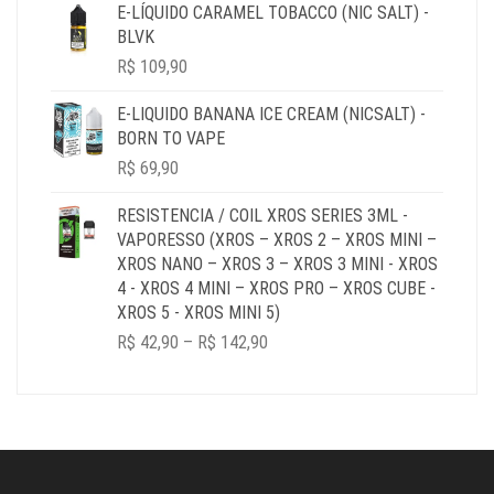
R$ 39,90
E-LÍQUIDO CARAMEL TOBACCO (NIC SALT) -
THROUGH
BLVK
R$ 179,90
R$
109,90
E-LIQUIDO BANANA ICE CREAM (NICSALT) -
BORN TO VAPE
R$
69,90
RESISTENCIA / COIL XROS SERIES 3ML -
VAPORESSO (XROS – XROS 2 – XROS MINI –
XROS NANO – XROS 3 – XROS 3 MINI - XROS
4 - XROS 4 MINI – XROS PRO – XROS CUBE -
XROS 5 - XROS MINI 5)
PRICE
R$
42,90
–
R$
142,90
RANGE:
R$ 42,90
THROUGH
R$ 142,90