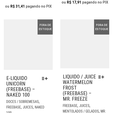
PODEM
THR
SER
ou
R$
17,91
pagando no PIX
THROUGH
SER
ou
R$
31,41
pagando no PIX
ESC
R$ 7
ESCOLHIDAS
R$ 64,90
NA
NA
PÁG
PÁGINA
DO
FORA DE
FORA DE
DO
PR
ESTOQUE
ESTOQUE
PRODUTO
LIQUIDO / JUICE
E-LIQUIDO
WATERMELON
UNICORN
FROST
(FREEBASE) –
(FREEBASE) –
NAKED 100
MR. FREEZE
ESTE
,
DOCES / SOBREMESAS
EST
PRODUTO
,
,
FREEBASE
JUICES
,
,
FREEBASE
JUICES
NAKED
PR
TEM
,
MENTOLADOS / GELADOS
MR.
100