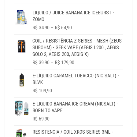
LIQUIDO / JUICE BANANA ICE ICEBURST -
ZOMO
PRICE
R$
34,90
–
R$
64,90
RANGE:
R$ 34,90
COIL / RESISTÊNCIA Z SERIES - MESH (ZEUS
THROUGH
SUBOHM) - GEEK VAPE (AEGIS L200 , AEGIS
R$ 64,90
SOLO 2, AEGIS 200, AEGIS X)
PRICE
R$
39,90
–
R$
179,90
RANGE:
R$ 39,90
E-LÍQUIDO CARAMEL TOBACCO (NIC SALT) -
THROUGH
BLVK
R$ 179,90
R$
109,90
E-LIQUIDO BANANA ICE CREAM (NICSALT) -
BORN TO VAPE
R$
69,90
RESISTENCIA / COIL XROS SERIES 3ML -