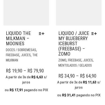
LIQUIDO THE
LIQUIDO / JUICE
MILKMAN –
MY BLUEBERRY
MOONIES
ICEBURST
(FREEBASE) –
ESTE
,
DOCES / SOBREMESAS
ZOMO
PRODUTO
,
,
FREEBASE
JUICES
THE
TEM
EST
,
,
,
MILKMAN
ZOMO
FREEBASE
JUICES
VÁRIAS
PR
MENTOLADOS / GELADOS
VARIANTES.
TE
PRICE
R$
19,90
–
R$
79,90
AS
VÁR
PRI
R$
34,90
–
R$
64,90
RANGE:
A partir de 3x de
R$
6,63
s/
OPÇÕES
VAR
RAN
juros
A partir de 3x de
R$
11,63
s/
R$ 19,90
PODEM
AS
juros
R$ 3
THROUGH
SER
OP
ou
R$
17,91
pagando no PIX
ESCOLHIDAS
THR
PO
ou
R$
31,41
pagando no PIX
R$ 79,90
NA
SER
R$ 6