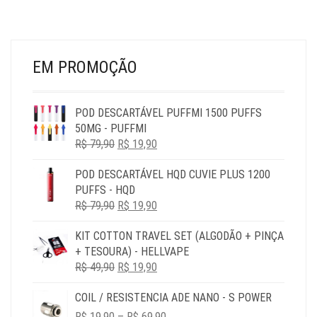
PÁGINA
ESC
DO
NA
PRODUTO
PÁG
DO
PR
EM PROMOÇÃO
POD DESCARTÁVEL PUFFMI 1500 PUFFS
50MG - PUFFMI
O
O
R$
79,90
R$
19,90
PREÇO
PREÇO
POD DESCARTÁVEL HQD CUVIE PLUS 1200
ORIGINAL
ATUAL
PUFFS - HQD
ERA:
É:
O
O
R$
79,90
R$ 79,90.
R$
19,90
R$ 19,90.
PREÇO
PREÇO
KIT COTTON TRAVEL SET (ALGODÃO + PINÇA
ORIGINAL
ATUAL
+ TESOURA) - HELLVAPE
ERA:
É:
O
O
R$
49,90
R$ 79,90.
R$
19,90
R$ 19,90.
PREÇO
PREÇO
COIL / RESISTENCIA ADE NANO - S POWER
ORIGINAL
ATUAL
PRICE
ERA:
É:
R$
19,90
–
R$
69,90