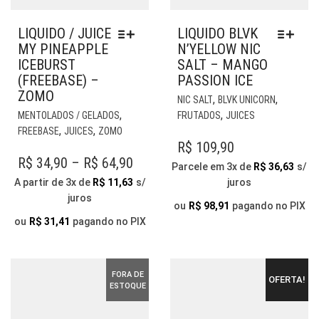
LIQUIDO / JUICE
LIQUIDO BLVK
MY PINEAPPLE
N’YELLOW NIC
ICEBURST
SALT – MANGO
(FREEBASE) –
PASSION ICE
ZOMO
EST
,
,
NIC SALT
BLVK UNICORN
ESTE
PR
,
,
MENTOLADOS / GELADOS
FRUTADOS
JUICES
PRODUTO
TE
,
,
FREEBASE
JUICES
ZOMO
TEM
VÁR
R$
109,90
VÁRIAS
VAR
PRICE
R$
34,90
–
R$
64,90
Parcele em 3x de
R$
36,63
s/
VARIANTES.
AS
RANGE:
A partir de 3x de
R$
11,63
s/
juros
AS
OP
juros
R$ 34,90
OPÇÕES
PO
ou
R$
98,91
pagando no PIX
THROUGH
PODEM
SER
ou
R$
31,41
pagando no PIX
SER
ESC
R$ 64,90
ESCOLHIDAS
NA
NA
PÁG
FORA DE
OFERTA!
PÁGINA
DO
ESTOQUE
DO
PR
PRODUTO