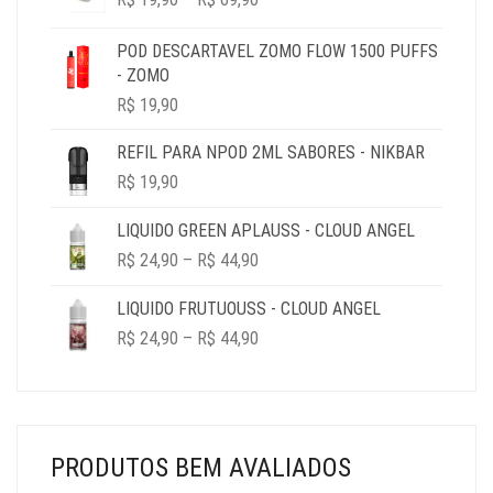
RANGE:
R$ 49,90.
R$ 19,90.
R$ 19,90
POD DESCARTAVEL ZOMO FLOW 1500 PUFFS
THROUGH
- ZOMO
R$ 69,90
R$
19,90
REFIL PARA NPOD 2ML SABORES - NIKBAR
R$
19,90
LIQUIDO GREEN APLAUSS - CLOUD ANGEL
PRICE
R$
24,90
–
R$
44,90
RANGE:
R$ 24,90
LIQUIDO FRUTUOUSS - CLOUD ANGEL
THROUGH
PRICE
R$
24,90
–
R$
44,90
R$ 44,90
RANGE:
R$ 24,90
THROUGH
R$ 44,90
PRODUTOS BEM AVALIADOS