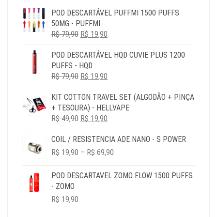
POD DESCARTÁVEL PUFFMI 1500 PUFFS
50MG - PUFFMI
O
O
R$
79,90
R$
19,90
PREÇO
PREÇO
POD DESCARTÁVEL HQD CUVIE PLUS 1200
ORIGINAL
ATUAL
PUFFS - HQD
ERA:
É:
O
O
R$
79,90
R$ 79,90.
R$
19,90
R$ 19,90.
PREÇO
PREÇO
KIT COTTON TRAVEL SET (ALGODÃO + PINÇA
ORIGINAL
ATUAL
+ TESOURA) - HELLVAPE
ERA:
É:
O
O
R$
49,90
R$ 79,90.
R$
19,90
R$ 19,90.
PREÇO
PREÇO
COIL / RESISTENCIA ADE NANO - S POWER
ORIGINAL
ATUAL
PRICE
ERA:
É:
R$
19,90
–
R$
69,90
RANGE:
R$ 49,90.
R$ 19,90.
R$ 19,90
POD DESCARTAVEL ZOMO FLOW 1500 PUFFS
THROUGH
- ZOMO
R$ 69,90
R$
19,90