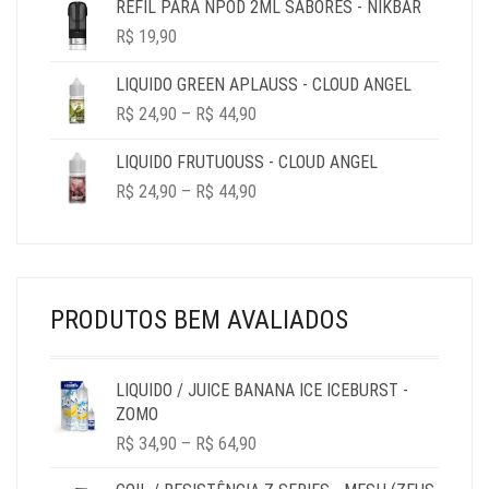
REFIL PARA NPOD 2ML SABORES - NIKBAR
R$
19,90
LIQUIDO GREEN APLAUSS - CLOUD ANGEL
PRICE
R$
24,90
–
R$
44,90
RANGE:
R$ 24,90
LIQUIDO FRUTUOUSS - CLOUD ANGEL
THROUGH
PRICE
R$
24,90
–
R$
44,90
R$ 44,90
RANGE:
R$ 24,90
THROUGH
R$ 44,90
PRODUTOS BEM AVALIADOS
LIQUIDO / JUICE BANANA ICE ICEBURST -
ZOMO
PRICE
R$
34,90
–
R$
64,90
RANGE:
R$ 34,90