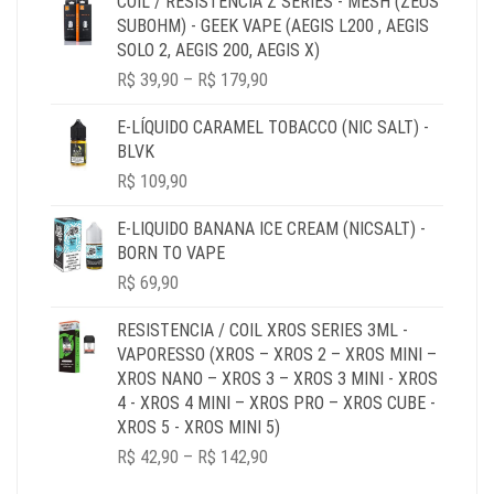
COIL / RESISTÊNCIA Z SERIES - MESH (ZEUS
THROUGH
SUBOHM) - GEEK VAPE (AEGIS L200 , AEGIS
R$ 64,90
SOLO 2, AEGIS 200, AEGIS X)
PRICE
R$
39,90
–
R$
179,90
RANGE:
R$ 39,90
E-LÍQUIDO CARAMEL TOBACCO (NIC SALT) -
THROUGH
BLVK
R$ 179,90
R$
109,90
E-LIQUIDO BANANA ICE CREAM (NICSALT) -
BORN TO VAPE
R$
69,90
RESISTENCIA / COIL XROS SERIES 3ML -
VAPORESSO (XROS – XROS 2 – XROS MINI –
XROS NANO – XROS 3 – XROS 3 MINI - XROS
4 - XROS 4 MINI – XROS PRO – XROS CUBE -
XROS 5 - XROS MINI 5)
PRICE
R$
42,90
–
R$
142,90
RANGE: