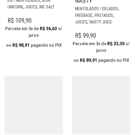
NASTY
,
ICE / MENTOLADOS
BLVK
PRODUTO
EST
,
,
UNICORN
JUICES
NIC SALT
,
MENTOLADOS / GELADOS
TEM
PR
,
,
FREEBASE
FRUTADOS
VÁRIAS
R$
109,90
TE
,
JUICES
NASTY JUICE
VARIANTES.
VÁR
Parcele em 3x de
R$
36,63
s/
AS
VAR
R$
99,90
juros
OPÇÕES
AS
Parcele em 3x de
R$
33,30
s/
PODEM
ou
R$
98,91
pagando no PIX
OP
juros
SER
PO
ESCOLHIDAS
SER
ou
R$
89,91
pagando no PIX
NA
ESC
PÁGINA
NA
DO
PÁG
PRODUTO
DO
PR