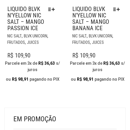
LIQUIDO BLVK
LIQUIDO BLVK
N’YELLOW NIC
N’YELLOW NIC
SALT – MANGO
SALT – MANGO
PASSION ICE
BANANA ICE
ESTE
EST
,
,
,
,
NIC SALT
BLVK UNICORN
NIC SALT
BLVK UNICORN
PRODUTO
PR
,
,
FRUTADOS
JUICES
FRUTADOS
JUICES
TEM
TE
VÁRIAS
VÁR
R$
109,90
R$
109,90
VARIANTES.
VAR
Parcele em 3x de
R$
36,63
s/
Parcele em 3x de
R$
36,63
s/
AS
AS
juros
juros
OPÇÕES
OP
PODEM
PO
ou
R$
98,91
pagando no PIX
ou
R$
98,91
pagando no PIX
SER
SER
ESCOLHIDAS
ESC
NA
NA
PÁGINA
PÁG
DO
DO
PRODUTO
PR
EM PROMOÇÃO