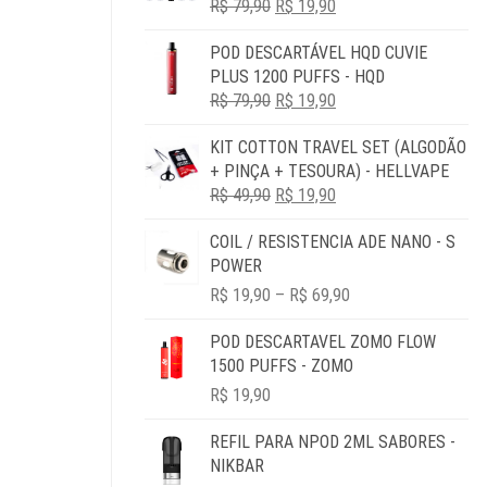
O
O
R$
79,90
R$
19,90
PREÇO
PREÇO
POD DESCARTÁVEL HQD CUVIE
ORIGINAL
ATUAL
PLUS 1200 PUFFS - HQD
ERA:
É:
O
O
R$
79,90
R$ 79,90.
R$
19,90
R$ 19,90.
PREÇO
PREÇO
KIT COTTON TRAVEL SET (ALGODÃO
ORIGINAL
ATUAL
+ PINÇA + TESOURA) - HELLVAPE
ERA:
É:
O
O
R$
49,90
R$ 79,90.
R$
19,90
R$ 19,90.
PREÇO
PREÇO
COIL / RESISTENCIA ADE NANO - S
ORIGINAL
ATUAL
POWER
ERA:
É:
PRICE
R$ 49,90.
R$ 19,90.
R$
19,90
–
R$
69,90
RANGE:
R$ 19,90
POD DESCARTAVEL ZOMO FLOW
THROUGH
1500 PUFFS - ZOMO
R$ 69,90
R$
19,90
REFIL PARA NPOD 2ML SABORES -
NIKBAR