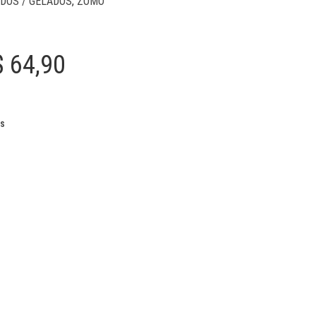
DOS / GELADOS
,
ZOMO
Price
$
64,90
range:
R$ 34,90
os
through
R$ 64,90