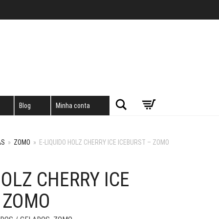
Pesquisar
Blog
Minha conta
AS
»
ZOMO
»
E-LIQUIDO HOLZ CHERRY ICE ICEBURST – ZOMO
HOLZ CHERRY ICE
– ZOMO