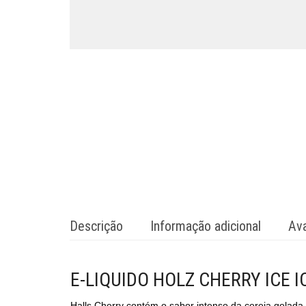
Descrição
Informação adicional
Ava
E-LIQUIDO HOLZ CHERRY ICE 
Halls Cherry contém o sabor intenso da cereja gelada