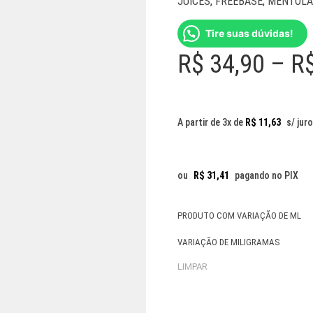
JUICES
,
FREEBASE
,
MENTOLA
Tire suas dúvidas!
R$
34,90
–
R
A partir de 3x de
R$
11,63
s/ jur
ou
R$
31,41
pagando no PIX
PRODUTO COM VARIAÇÃO DE ML
VARIAÇÃO DE MILIGRAMAS
LIMPAR