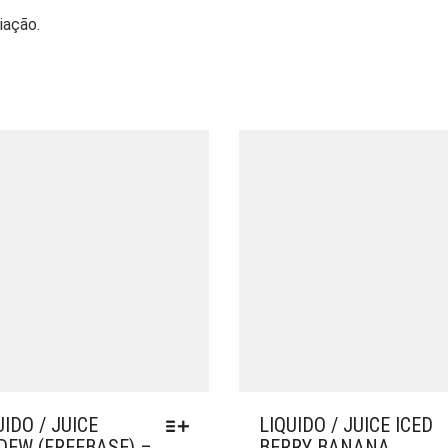
iação.
UIDO / JUICE
LIQUIDO / JUICE ICED
DEW (FREEBASE) –
BERRY BANANA