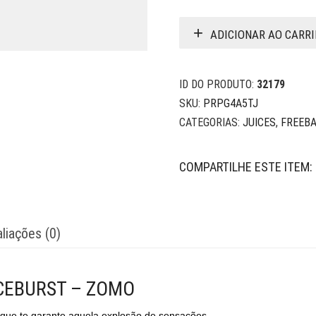
ADICIONAR AO CARR
ID DO PRODUTO:
32179
SKU:
PRPG4A5TJ
CATEGORIAS:
JUICES
,
FREEB
COMPARTILHE ESTE ITEM:
liações (0)
ICEBURST – ZOMO
 que te garante aquela explosão de sensações.