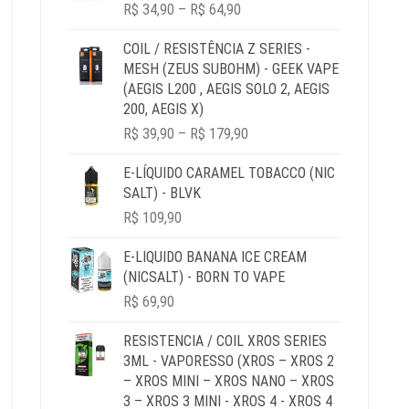
PRICE
R$
34,90
–
R$
64,90
RANGE:
R$ 34,90
COIL / RESISTÊNCIA Z SERIES -
THROUGH
MESH (ZEUS SUBOHM) - GEEK VAPE
R$ 64,90
(AEGIS L200 , AEGIS SOLO 2, AEGIS
200, AEGIS X)
PRICE
R$
39,90
–
R$
179,90
RANGE:
R$ 39,90
E-LÍQUIDO CARAMEL TOBACCO (NIC
THROUGH
SALT) - BLVK
R$ 179,90
R$
109,90
E-LIQUIDO BANANA ICE CREAM
(NICSALT) - BORN TO VAPE
R$
69,90
RESISTENCIA / COIL XROS SERIES
3ML - VAPORESSO (XROS – XROS 2
– XROS MINI – XROS NANO – XROS
3 – XROS 3 MINI - XROS 4 - XROS 4