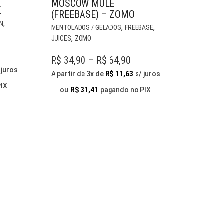
MOSCOW MULE
K
(FREEBASE) – ZOMO
ESTE
,
ESTE
RN
,
,
MENTOLADOS / GELADOS
FREEBASE
PRODUTO
PRODUTO
,
JUICES
ZOMO
TEM
TEM
VÁRIAS
VÁRIAS
PRICE
R$
34,90
–
R$
64,90
VARIANTES.
VARIANTES.
 juros
RANGE:
A partir de 3x de
R$
11,63
s/ juros
AS
AS
OPÇÕES
R$ 34,90
PIX
OPÇÕES
ou
R$
31,41
pagando no PIX
PODEM
THROUGH
PODEM
SER
SER
R$ 64,90
ESCOLHIDAS
ESCOLHIDAS
NA
NA
PÁGINA
PÁGINA
DO
DO
PRODUTO
PRODUTO