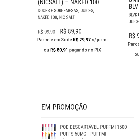
(NICSALT) – NAKED 100
BLV
ESTE
,
,
DOCES E SOBREMESAS
JUICES
PRODUTO
BLVK
,
NAKED 100
NIC SALT
TEM
JUIC
VÁRIAS
O
O
R$
89,90
R$
99,90
R$
9
VARIANTES.
PREÇO
PREÇO
Parcele em 3x de
R$
29,97
s/ juros
AS
Parc
ORIGINAL
ATUAL
OPÇÕES
ou
R$
80,91
pagando no PIX
o
ERA:
É:
PODEM
SER
R$ 99,90.
R$ 89,90.
ESCOLHIDAS
NA
PÁGINA
DO
PRODUTO
EM PROMOÇÃO
POD DESCARTÁVEL PUFFMI 1500
PUFFS 50MG - PUFFMI