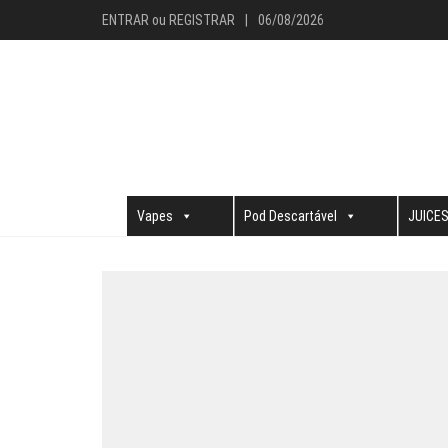
ENTRAR
ou
REGISTRAR
|
06/08/2026
Vapes
Pod Descartável
JUICE