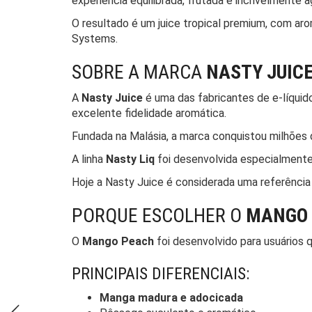
experiência equilibrada, frutada e incrivelmente a
O resultado é um juice tropical premium, com a
Systems.
SOBRE A MARCA
NASTY JUIC
A
Nasty Juice
é uma das fabricantes de e-líqui
excelente fidelidade aromática.
Fundada na Malásia, a marca conquistou milhões 
A linha
Nasty Liq
foi desenvolvida especialmente 
Hoje a Nasty Juice é considerada uma referência
PORQUE ESCOLHER O
MANGO 
O
Mango Peach
foi desenvolvido para usuários q
PRINCIPAIS DIFERENCIAIS:
Manga madura e adocicada