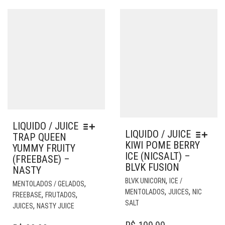
LIQUIDO / JUICE
LIQUIDO / JUICE
TRAP QUEEN
KIWI POME BERRY
YUMMY FRUITY
ICE (NICSALT) –
(FREEBASE) –
BLVK FUSION
NASTY
EST
ESTE
,
BLVK UNICORN
ICE /
,
MENTOLADOS / GELADOS
PR
PRODUTO
,
,
MENTOLADOS
JUICES
NIC
,
,
FREEBASE
FRUTADOS
TE
TEM
SALT
,
JUICES
NASTY JUICE
VÁR
VÁRIAS
VAR
VARIANTES.