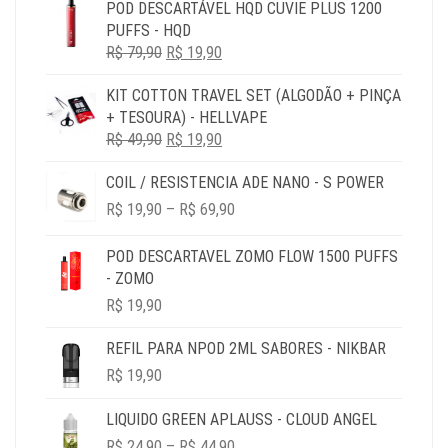
POD DESCARTÁVEL HQD CUVIE PLUS 1200
ORIGINAL
ATUAL
PUFFS - HQD
ERA:
É:
O
O
R$
79,90
R$ 79,90.
R$
19,90
R$ 19,90.
PREÇO
PREÇO
KIT COTTON TRAVEL SET (ALGODÃO + PINÇA
ORIGINAL
ATUAL
+ TESOURA) - HELLVAPE
ERA:
É:
O
O
R$
49,90
R$ 79,90.
R$
19,90
R$ 19,90.
PREÇO
PREÇO
COIL / RESISTENCIA ADE NANO - S POWER
ORIGINAL
ATUAL
PRICE
ERA:
É:
R$
19,90
–
R$
69,90
RANGE:
R$ 49,90.
R$ 19,90.
R$ 19,90
POD DESCARTAVEL ZOMO FLOW 1500 PUFFS
THROUGH
- ZOMO
R$ 69,90
R$
19,90
REFIL PARA NPOD 2ML SABORES - NIKBAR
R$
19,90
LIQUIDO GREEN APLAUSS - CLOUD ANGEL
PRICE
R$
24,90
–
R$
44,90