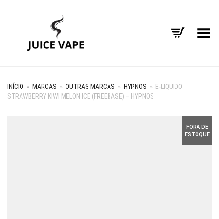
Alternar Menu
INÍCIO
»
MARCAS
»
OUTRAS MARCAS
»
HYPNOS
»
E-LIQUIDO
STRAWBERRY KIWI MELON ICE (FREEBASE) – HYPNOS
FORA DE
ESTOQUE