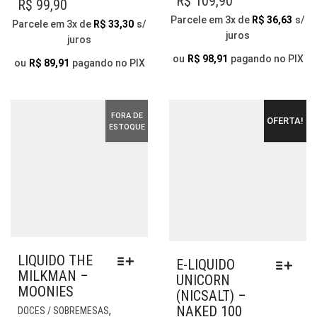
R$
109,90
R$
99,90
AS
AS
Parcele em 3x de
R$
36,63
s/
Parcele em 3x de
R$
33,30
s/
OP
OPÇÕES
juros
juros
PO
PODEM
SER
ou
R$
98,91
pagando no PIX
SER
ou
R$
89,91
pagando no PIX
ESC
ESCOLHIDAS
NA
NA
PÁG
PÁGINA
FORA DE
DO
OFERTA!
DO
ESTOQUE
PR
PRODUTO
LIQUIDO THE
E-LIQUIDO
MILKMAN –
UNICORN
MOONIES
(NICSALT) –
ESTE
NAKED 100
,
DOCES / SOBREMESAS