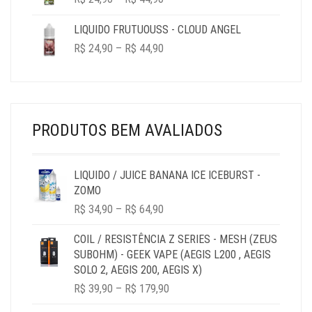
RANGE:
R$ 24,90
LIQUIDO FRUTUOUSS - CLOUD ANGEL
THROUGH
PRICE
R$
24,90
–
R$
44,90
R$ 44,90
RANGE:
R$ 24,90
THROUGH
R$ 44,90
PRODUTOS BEM AVALIADOS
LIQUIDO / JUICE BANANA ICE ICEBURST -
ZOMO
PRICE
R$
34,90
–
R$
64,90
RANGE:
R$ 34,90
COIL / RESISTÊNCIA Z SERIES - MESH (ZEUS
THROUGH
SUBOHM) - GEEK VAPE (AEGIS L200 , AEGIS
R$ 64,90
SOLO 2, AEGIS 200, AEGIS X)
PRICE
R$
39,90
–
R$
179,90
RANGE: