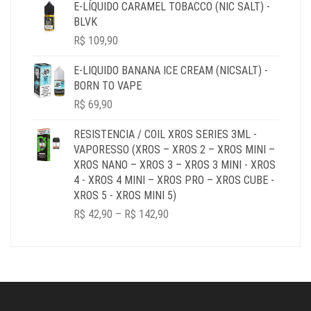
R$ 39,90
E-LÍQUIDO CARAMEL TOBACCO (NIC SALT) -
THROUGH
BLVK
R$ 179,90
R$
109,90
E-LIQUIDO BANANA ICE CREAM (NICSALT) -
BORN TO VAPE
R$
69,90
RESISTENCIA / COIL XROS SERIES 3ML -
VAPORESSO (XROS – XROS 2 – XROS MINI –
XROS NANO – XROS 3 – XROS 3 MINI - XROS
4 - XROS 4 MINI – XROS PRO – XROS CUBE -
XROS 5 - XROS MINI 5)
PRICE
R$
42,90
–
R$
142,90
RANGE:
R$ 42,90
THROUGH
R$ 142,90