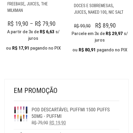
PRODUTO
EST
,
,
FREEBASE
JUICES
THE
,
DOCES E SOBREMESAS
TEM
PR
MILKMAN
,
,
JUICES
NAKED 100
NIC SALT
VÁRIAS
TE
VARIANTES.
PRICE
R$
19,90
–
R$
79,90
VÁR
O
O
R$
89,90
R$
99,90
AS
VAR
RANGE:
A partir de 3x de
R$
6,63
s/
PREÇO
PREÇO
Parcele em 3x de
R$
29,97
s/
OPÇÕES
AS
juros
R$ 19,90
juros
ORIGINAL
ATUAL
PODEM
OP
THROUGH
SER
ou
R$
17,91
pagando no PIX
ERA:
É:
PO
ou
R$
80,91
pagando no PIX
ESCOLHIDAS
SER
R$ 79,90
R$ 99,90.
R$ 89,9
NA
ESC
PÁGINA
NA
DO
PÁG
PRODUTO
DO
PR
EM PROMOÇÃO
POD DESCARTÁVEL PUFFMI 1500 PUFFS
50MG - PUFFMI
O
O
R$
79,90
R$
19,90
PREÇO
PREÇO