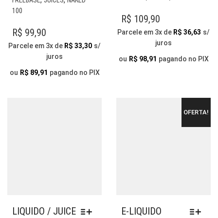
TE
TEM
100
VÁR
R$
109,90
VÁRIAS
VAR
VARIANTES.
R$
99,90
Parcele em 3x de
R$
36,63
s/
AS
AS
juros
Parcele em 3x de
R$
33,30
s/
OP
OPÇÕES
juros
PO
ou
R$
98,91
pagando no PIX
PODEM
SER
SER
ou
R$
89,91
pagando no PIX
ESC
ESCOLHIDAS
NA
NA
PÁG
PÁGINA
DO
OFERTA!
DO
PR
PRODUTO
LIQUIDO / JUICE
E-LIQUIDO