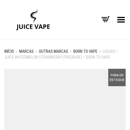
Alternar Menu
INÍCIO
»
MARCAS
»
OUTRAS MARCAS
»
BORN TO VAPE
»
LIQUIDO /
JUICE WATERMELON STRAWBERRY (FREEBASE) – BORN TO VAPE
FORA DE
ESTOQUE