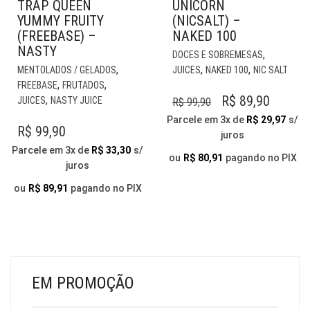
TRAP QUEEN
UNICORN
YUMMY FRUITY
(NICSALT) –
(FREEBASE) –
NAKED 100
NASTY
EST
,
DOCES E SOBREMESAS
ESTE
PR
,
,
,
MENTOLADOS / GELADOS
JUICES
NAKED 100
NIC SALT
PRODUTO
TE
,
,
FREEBASE
FRUTADOS
TEM
VÁR
O
O
R$
89,90
,
JUICES
NASTY JUICE
R$
99,90
VÁRIAS
VAR
PREÇO
PREÇO
Parcele em 3x de
R$
29,97
s/
VARIANTES.
AS
R$
99,90
juros
ORIGINAL
ATUAL
AS
OP
Parcele em 3x de
R$
33,30
s/
OPÇÕES
ERA:
É:
PO
ou
R$
80,91
pagando no PIX
juros
PODEM
SER
R$ 99,90.
R$ 89,9
SER
ESC
ou
R$
89,91
pagando no PIX
ESCOLHIDAS
NA
NA
PÁG
PÁGINA
DO
DO
PR
PRODUTO
EM PROMOÇÃO