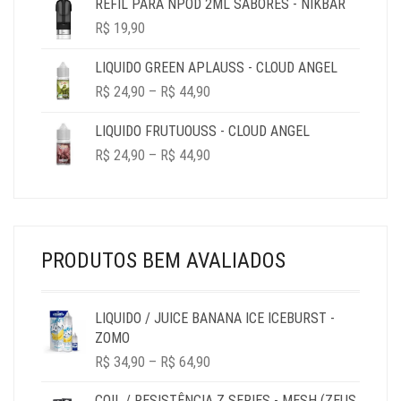
REFIL PARA NPOD 2ML SABORES - NIKBAR
R$
19,90
LIQUIDO GREEN APLAUSS - CLOUD ANGEL
PRICE
R$
24,90
–
R$
44,90
RANGE:
R$ 24,90
LIQUIDO FRUTUOUSS - CLOUD ANGEL
THROUGH
PRICE
R$
24,90
–
R$
44,90
R$ 44,90
RANGE:
R$ 24,90
THROUGH
R$ 44,90
PRODUTOS BEM AVALIADOS
LIQUIDO / JUICE BANANA ICE ICEBURST -
ZOMO
PRICE
R$
34,90
–
R$
64,90
RANGE:
R$ 34,90
COIL / RESISTÊNCIA Z SERIES - MESH (ZEUS