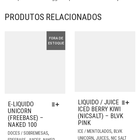
PRODUTOS RELACIONADOS
FORA DE
ESTOQUE
LIQUIDO / JUICE
E-LIQUIDO
ICED BERRY KIWI
UNICORN
(NICSALT) – BLVK
(FREEBASE) –
PINK
NAKED 100
EST
ESTE
,
ICE / MENTOLADOS
BLVK
,
DOCES / SOBREMESAS
PR
PRODUTO
,
,
UNICORN
JUICES
NIC SALT
,
,
FREEBASE
JUICES
NAKED