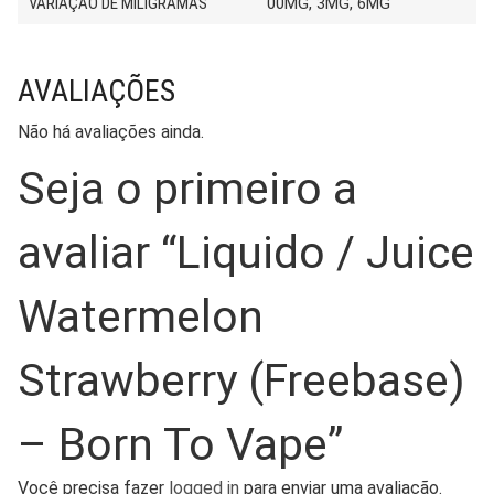
VARIAÇÃO DE MILIGRAMAS
00MG, 3MG, 6MG
AVALIAÇÕES
Não há avaliações ainda.
Seja o primeiro a
avaliar “Liquido / Juice
Watermelon
Strawberry (Freebase)
– Born To Vape”
Você precisa fazer
logged in
para enviar uma avaliação.