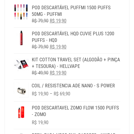
POD DESCARTÁVEL PUFFMI 1500 PUFFS
50MG - PUFFMI
O
O
R$
79,90
R$
19,90
PREÇO
PREÇO
POD DESCARTÁVEL HQD CUVIE PLUS 1200
ORIGINAL
ATUAL
PUFFS - HQD
ERA:
É:
O
O
R$
79,90
R$ 79,90.
R$
19,90
R$ 19,90.
PREÇO
PREÇO
KIT COTTON TRAVEL SET (ALGODÃO + PINÇA
ORIGINAL
ATUAL
+ TESOURA) - HELLVAPE
ERA:
É:
O
O
R$
49,90
R$ 79,90.
R$
19,90
R$ 19,90.
PREÇO
PREÇO
COIL / RESISTENCIA ADE NANO - S POWER
ORIGINAL
ATUAL
PRICE
ERA:
É:
R$
19,90
–
R$
69,90
RANGE:
R$ 49,90.
R$ 19,90.
R$ 19,90
POD DESCARTAVEL ZOMO FLOW 1500 PUFFS
THROUGH
- ZOMO
R$ 69,90
R$
19,90