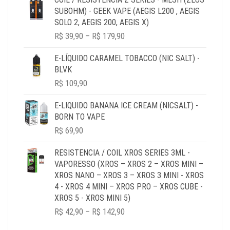
THROUGH
SUBOHM) - GEEK VAPE (AEGIS L200 , AEGIS
R$ 64,90
SOLO 2, AEGIS 200, AEGIS X)
PRICE
R$
39,90
–
R$
179,90
RANGE:
R$ 39,90
E-LÍQUIDO CARAMEL TOBACCO (NIC SALT) -
THROUGH
BLVK
R$ 179,90
R$
109,90
E-LIQUIDO BANANA ICE CREAM (NICSALT) -
BORN TO VAPE
R$
69,90
RESISTENCIA / COIL XROS SERIES 3ML -
VAPORESSO (XROS – XROS 2 – XROS MINI –
XROS NANO – XROS 3 – XROS 3 MINI - XROS
4 - XROS 4 MINI – XROS PRO – XROS CUBE -
XROS 5 - XROS MINI 5)
PRICE
R$
42,90
–
R$
142,90
RANGE: