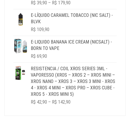
PRICE
R$
39,90
–
R$
179,90
RANGE:
R$ 39,90
E-LÍQUIDO CARAMEL TOBACCO (NIC SALT) -
THROUGH
BLVK
R$ 179,90
R$
109,90
E-LIQUIDO BANANA ICE CREAM (NICSALT) -
BORN TO VAPE
R$
69,90
RESISTENCIA / COIL XROS SERIES 3ML -
VAPORESSO (XROS – XROS 2 – XROS MINI –
XROS NANO – XROS 3 – XROS 3 MINI - XROS
4 - XROS 4 MINI – XROS PRO – XROS CUBE -
XROS 5 - XROS MINI 5)
PRICE
R$
42,90
–
R$
142,90
RANGE:
R$ 42,90
THROUGH
R$ 142,90