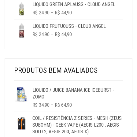
LIQUIDO GREEN APLAUSS - CLOUD ANGEL
PRICE
R$
24,90
–
R$
44,90
RANGE:
R$ 24,90
LIQUIDO FRUTUOUSS - CLOUD ANGEL
THROUGH
PRICE
R$
24,90
–
R$
44,90
R$ 44,90
RANGE:
R$ 24,90
THROUGH
R$ 44,90
PRODUTOS BEM AVALIADOS
LIQUIDO / JUICE BANANA ICE ICEBURST -
ZOMO
PRICE
R$
34,90
–
R$
64,90
RANGE:
R$ 34,90
COIL / RESISTÊNCIA Z SERIES - MESH (ZEUS
THROUGH
SUBOHM) - GEEK VAPE (AEGIS L200 , AEGIS
R$ 64,90
SOLO 2, AEGIS 200, AEGIS X)