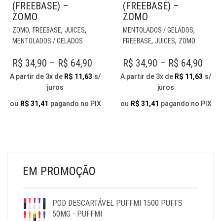
(FREEBASE) –
(FREEBASE) –
ZOMO
ZOMO
ESTE
EST
,
,
,
,
ZOMO
FREEBASE
JUICES
MENTOLADOS / GELADOS
PRODUTO
PR
,
,
MENTOLADOS / GELADOS
FREEBASE
JUICES
ZOMO
TEM
TE
VÁRIAS
VÁR
PRICE
PRI
R$
34,90
–
R$
64,90
R$
34,90
–
R$
64,90
VARIANTES.
VAR
RANGE:
RAN
A partir de 3x de
R$
11,63
s/
A partir de 3x de
R$
11,63
s/
AS
AS
juros
juros
R$ 34,90
R$ 3
OPÇÕES
OP
THROUGH
PODEM
THR
PO
ou
R$
31,41
pagando no PIX
ou
R$
31,41
pagando no PIX
SER
SER
R$ 64,90
R$ 6
ESCOLHIDAS
ESC
NA
NA
PÁGINA
PÁG
DO
DO
PRODUTO
PR
EM PROMOÇÃO
POD DESCARTÁVEL PUFFMI 1500 PUFFS
50MG - PUFFMI