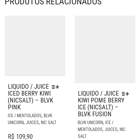
PRODUTOS RELACIONADOS
LIQUIDO / JUICE
ICED BERRY KIWI
LIQUIDO / JUICE
(NICSALT) – BLVK
KIWI POME BERRY
PINK
ICE (NICSALT) –
BLVK FUSION
ESTE
,
ICE / MENTOLADOS
BLVK
PRODUTO
EST
,
,
,
UNICORN
JUICES
NIC SALT
BLVK UNICORN
ICE /
TEM
PR
,
,
MENTOLADOS
JUICES
NIC
VÁRIAS
TE
R$
109,90
SALT