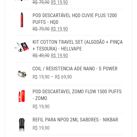
O
O
R$
79,90
R$
19,90
PREÇO
PREÇO
POD DESCARTÁVEL HQD CUVIE PLUS 1200
ORIGINAL
ATUAL
PUFFS - HQD
ERA:
É:
O
O
R$
79,90
R$ 79,90.
R$
19,90
R$ 19,90.
PREÇO
PREÇO
KIT COTTON TRAVEL SET (ALGODÃO + PINÇA
ORIGINAL
ATUAL
+ TESOURA) - HELLVAPE
ERA:
É:
O
O
R$
49,90
R$ 79,90.
R$
19,90
R$ 19,90.
PREÇO
PREÇO
COIL / RESISTENCIA ADE NANO - S POWER
ORIGINAL
ATUAL
PRICE
ERA:
É:
R$
19,90
–
R$
69,90
RANGE:
R$ 49,90.
R$ 19,90.
R$ 19,90
POD DESCARTAVEL ZOMO FLOW 1500 PUFFS
THROUGH
- ZOMO
R$ 69,90
R$
19,90
REFIL PARA NPOD 2ML SABORES - NIKBAR
R$
19,90