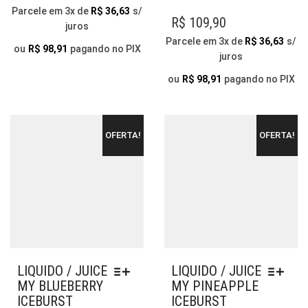
VARIANTES.
VÁR
Parcele em 3x de
R$
36,63
s/
AS
VAR
R$
109,90
juros
OPÇÕES
AS
Parcele em 3x de
R$
36,63
s/
PODEM
OP
ou
R$
98,91
pagando no PIX
juros
SER
PO
ESCOLHIDAS
SER
ou
R$
98,91
pagando no PIX
NA
ESC
PÁGINA
NA
DO
PÁG
OFERTA!
OFERTA!
PRODUTO
DO
PR
LIQUIDO / JUICE
LIQUIDO / JUICE
MY BLUEBERRY
MY PINEAPPLE
ICEBURST
ICEBURST