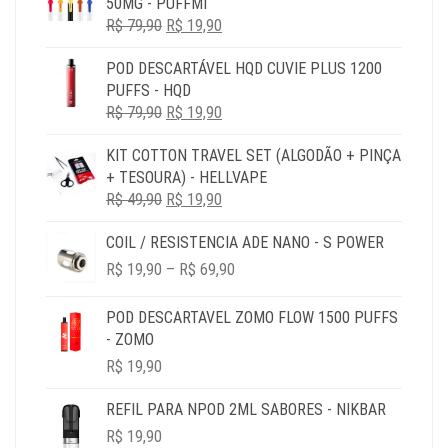
50MG - PUFFMI
O
O
R$
79,90
R$
19,90
PREÇO
PREÇO
POD DESCARTÁVEL HQD CUVIE PLUS 1200
ORIGINAL
ATUAL
PUFFS - HQD
ERA:
É:
O
O
R$
79,90
R$ 79,90.
R$
19,90
R$ 19,90.
PREÇO
PREÇO
KIT COTTON TRAVEL SET (ALGODÃO + PINÇA
ORIGINAL
ATUAL
+ TESOURA) - HELLVAPE
ERA:
É:
O
O
R$
49,90
R$ 79,90.
R$
19,90
R$ 19,90.
PREÇO
PREÇO
COIL / RESISTENCIA ADE NANO - S POWER
ORIGINAL
ATUAL
PRICE
ERA:
É:
R$
19,90
–
R$
69,90
RANGE:
R$ 49,90.
R$ 19,90.
R$ 19,90
POD DESCARTAVEL ZOMO FLOW 1500 PUFFS
THROUGH
- ZOMO
R$ 69,90
R$
19,90
REFIL PARA NPOD 2ML SABORES - NIKBAR
R$
19,90