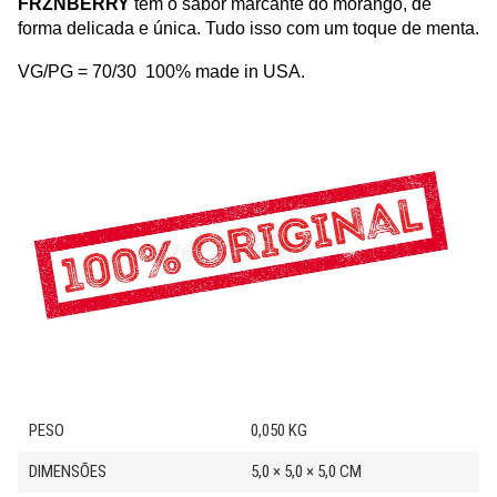
FRZNBERRY
tem o sabor marcante do morango, de
forma delicada e única. Tudo isso com um toque de menta.
VG/PG = 70/30 100% made in USA.
PESO
0,050 KG
DIMENSÕES
5,0 × 5,0 × 5,0 CM