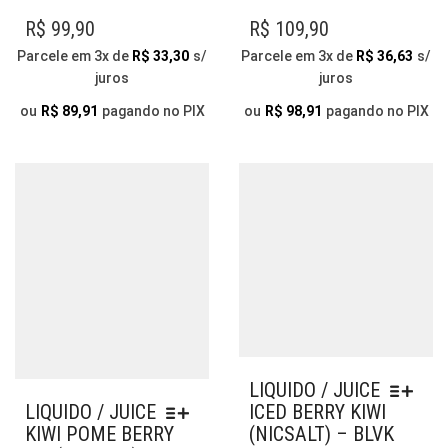
VÁRIAS
VÁR
R$
99,90
R$
109,90
VARIANTES.
VAR
Parcele em 3x de
R$
33,30
s/
Parcele em 3x de
R$
36,63
s/
AS
AS
juros
juros
OPÇÕES
OP
PODEM
PO
ou
R$
89,91
pagando no PIX
ou
R$
98,91
pagando no PIX
SER
SER
ESCOLHIDAS
ESC
NA
NA
PÁGINA
PÁG
DO
DO
PRODUTO
PR
LIQUIDO / JUICE
ICED BERRY KIWI
LIQUIDO / JUICE
(NICSALT) – BLVK
KIWI POME BERRY