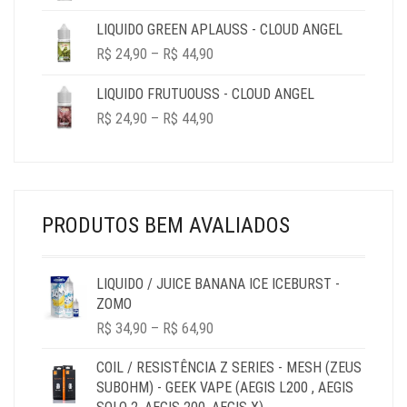
LIQUIDO GREEN APLAUSS - CLOUD ANGEL
PRICE
R$
24,90
–
R$
44,90
RANGE:
R$ 24,90
LIQUIDO FRUTUOUSS - CLOUD ANGEL
THROUGH
PRICE
R$
24,90
–
R$
44,90
R$ 44,90
RANGE:
R$ 24,90
THROUGH
R$ 44,90
PRODUTOS BEM AVALIADOS
LIQUIDO / JUICE BANANA ICE ICEBURST -
ZOMO
PRICE
R$
34,90
–
R$
64,90
RANGE:
R$ 34,90
COIL / RESISTÊNCIA Z SERIES - MESH (ZEUS
THROUGH
SUBOHM) - GEEK VAPE (AEGIS L200 , AEGIS
R$ 64,90