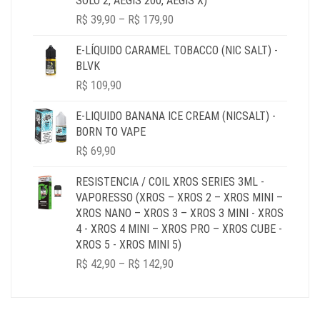
SOLO 2, AEGIS 200, AEGIS X)
PRICE
R$
39,90
–
R$
179,90
RANGE:
R$ 39,90
E-LÍQUIDO CARAMEL TOBACCO (NIC SALT) -
THROUGH
BLVK
R$ 179,90
R$
109,90
E-LIQUIDO BANANA ICE CREAM (NICSALT) -
BORN TO VAPE
R$
69,90
RESISTENCIA / COIL XROS SERIES 3ML -
VAPORESSO (XROS – XROS 2 – XROS MINI –
XROS NANO – XROS 3 – XROS 3 MINI - XROS
4 - XROS 4 MINI – XROS PRO – XROS CUBE -
XROS 5 - XROS MINI 5)
PRICE
R$
42,90
–
R$
142,90
RANGE:
R$ 42,90
THROUGH