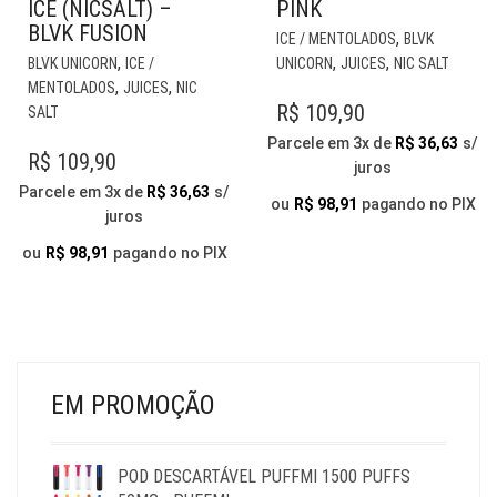
PINK
ICE (NICSALT) –
BLVK FUSION
EST
,
ICE / MENTOLADOS
BLVK
PR
ESTE
,
,
,
UNICORN
JUICES
NIC SALT
BLVK UNICORN
ICE /
TE
PRODUTO
,
,
MENTOLADOS
JUICES
NIC
VÁR
TEM
R$
109,90
SALT
VAR
VÁRIAS
Parcele em 3x de
R$
36,63
s/
AS
VARIANTES.
R$
109,90
juros
OP
AS
Parcele em 3x de
R$
36,63
s/
PO
OPÇÕES
ou
R$
98,91
pagando no PIX
juros
SER
PODEM
ESC
SER
ou
R$
98,91
pagando no PIX
NA
ESCOLHIDAS
PÁG
NA
DO
PÁGINA
PR
DO
PRODUTO
EM PROMOÇÃO
POD DESCARTÁVEL PUFFMI 1500 PUFFS