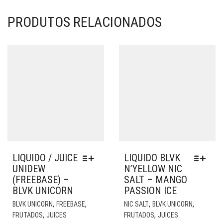
PRODUTOS RELACIONADOS
LIQUIDO / JUICE
LIQUIDO BLVK
UNIDEW
N’YELLOW NIC
(FREEBASE) –
SALT – MANGO
BLVK UNICORN
PASSION ICE
ESTE
EST
,
,
,
,
BLVK UNICORN
FREEBASE
NIC SALT
BLVK UNICORN
PRODUTO
PR
,
,
FRUTADOS
JUICES
FRUTADOS
JUICES
TEM
TE