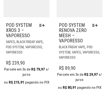
POD SYSTEM
POD SYSTEM
XROS 3 –
RENOVA ZERO
VAPORESSO
MESH –
VAPORESSO
ESTE
,
,
VAPES
BLACK FRIDAY VAPE
PRODUTO
EST
,
,
,
POD SYSTEM
VAPORESSO
BLACK FRIDAY VAPE
POD
TEM
PR
,
,
,
VAPORESSO
SYSTEM
VAPES
VAPORESSO
VÁRIAS
TE
VAPORESSO
VARIANTES.
VÁR
R$
239,90
AS
VAR
R$
89,90
Parcele em 3x de
R$
79,97
s/
OPÇÕES
AS
juros
Parcele em 3x de
R$
29,97
s/
PODEM
OP
juros
SER
PO
ou
R$
215,91
pagando no PIX
ESCOLHIDAS
SER
ou
R$
80,91
pagando no PIX
NA
ESC
PÁGINA
NA
DO
PÁG