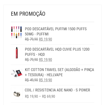
PRODUTO
DO
PR
EM PROMOÇÃO
POD DESCARTÁVEL PUFFMI 1500 PUFFS
50MG - PUFFMI
O
O
R$
79,90
R$
19,90
PREÇO
PREÇO
POD DESCARTÁVEL HQD CUVIE PLUS 1200
ORIGINAL
ATUAL
PUFFS - HQD
ERA:
É:
O
O
R$
79,90
R$ 79,90.
R$
19,90
R$ 19,90.
PREÇO
PREÇO
KIT COTTON TRAVEL SET (ALGODÃO + PINÇA
ORIGINAL
ATUAL
+ TESOURA) - HELLVAPE
ERA:
É:
O
O
R$
49,90
R$ 79,90.
R$
19,90
R$ 19,90.
PREÇO
PREÇO
COIL / RESISTENCIA ADE NANO - S POWER
ORIGINAL
ATUAL
PRICE
ERA:
É:
R$
19,90
–
R$
69,90
RANGE:
R$ 49,90.
R$ 19,90.