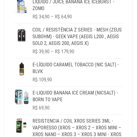
LIQUIDO / JUICE BANANA ICE ICEBURST -
ZOMO
PRICE
R$
34,90
–
R$
64,90
RANGE:
R$ 34,90
COIL / RESISTÊNCIA Z SERIES - MESH (ZEUS
THROUGH
SUBOHM) - GEEK VAPE (AEGIS L200 , AEGIS
R$ 64,90
SOLO 2, AEGIS 200, AEGIS X)
PRICE
R$
39,90
–
R$
179,90
RANGE:
R$ 39,90
E-LÍQUIDO CARAMEL TOBACCO (NIC SALT) -
THROUGH
BLVK
R$ 179,90
R$
109,90
E-LIQUIDO BANANA ICE CREAM (NICSALT) -
BORN TO VAPE
R$
69,90
RESISTENCIA / COIL XROS SERIES 3ML -
VAPORESSO (XROS – XROS 2 – XROS MINI –
XROS NANO – XROS 3 – XROS 3 MINI - XROS