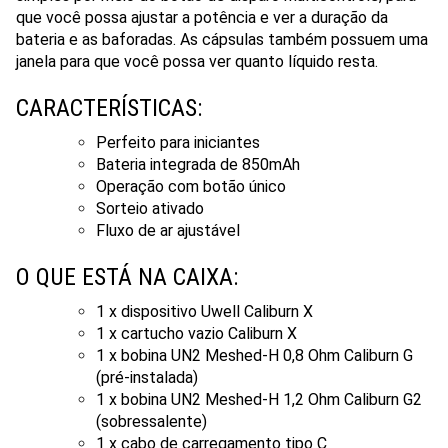
que você possa ajustar a potência e ver a duração da
bateria e as baforadas. As cápsulas também possuem uma
janela para que você possa ver quanto líquido resta.
CARACTERÍSTICAS:
Perfeito para iniciantes
Bateria integrada de 850mAh
Operação com botão único
Sorteio ativado
Fluxo de ar ajustável
O QUE ESTÁ NA CAIXA:
1 x dispositivo Uwell Caliburn X
1 x cartucho vazio Caliburn X
1 x bobina UN2 Meshed-H 0,8 Ohm Caliburn G
(pré-instalada)
1 x bobina UN2 Meshed-H 1,2 Ohm Caliburn G2
(sobressalente)
1 x cabo de carregamento tipo C