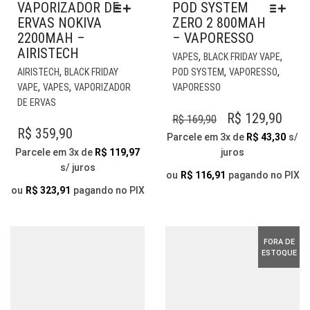
VAPORIZADOR DE
POD SYSTEM
ERVAS NOKIVA
ZERO 2 800MAH
2200MAH –
– VAPORESSO
AIRISTECH
EST
,
,
VAPES
BLACK FRIDAY VAPE
ESTE
PR
,
,
,
AIRISTECH
BLACK FRIDAY
POD SYSTEM
VAPORESSO
PRODUTO
TE
,
,
VAPE
VAPES
VAPORIZADOR
VAPORESSO
TEM
VÁR
DE ERVAS
VÁRIAS
VAR
O
O
R$
129,90
R$
169,90
VARIANTES.
AS
R$
359,90
PREÇO
PRE
Parcele em 3x de
R$
43,30
s/
AS
OP
Parcele em 3x de
R$
119,97
juros
ORIGINAL
ATU
OPÇÕES
PO
s/ juros
PODEM
ERA:
É:
SER
ou
R$
116,91
pagando no PIX
SER
ESC
ou
R$
323,91
pagando no PIX
R$ 169,90.
R$ 1
ESCOLHIDAS
NA
NA
PÁG
PÁGINA
DO
FORA DE
DO
PR
ESTOQUE
PRODUTO