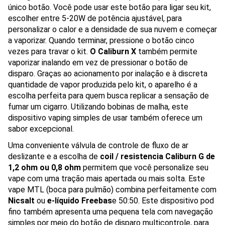
único botão. Você pode usar este botão para ligar seu kit,
escolher entre 5-20W de potência ajustável, para
personalizar o calor e a densidade de sua nuvem e começar
a vaporizar. Quando terminar, pressione o botão cinco
vezes para travar o kit.
O Caliburn X
também permite
vaporizar inalando em vez de pressionar o botão de
disparo. Graças ao acionamento por inalação e à discreta
quantidade de vapor produzida pelo kit, o aparelho é a
escolha perfeita para quem busca replicar a sensação de
fumar um cigarro. Utilizando bobinas de malha, este
dispositivo vaping simples de usar também oferece um
sabor excepcional.
Uma conveniente válvula de controle de fluxo de ar
deslizante e a escolha de
coil / resistencia Caliburn G de
1,2 ohm ou 0,8 ohm
permitem que você personalize seu
vape com uma tração mais apertada ou mais solta. Este
vape MTL (boca para pulmão) combina perfeitamente com
Nicsalt
ou
e-líquido Freebas
e 50:50. Este dispositivo pod
fino também apresenta uma pequena tela com navegação
simples por meio do botão de disparo multicontrole, para