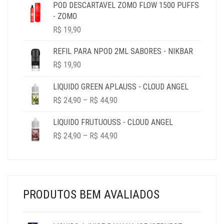
R$ 19,90
POD DESCARTAVEL ZOMO FLOW 1500 PUFFS
THROUGH
- ZOMO
R$ 69,90
R$
19,90
REFIL PARA NPOD 2ML SABORES - NIKBAR
R$
19,90
LIQUIDO GREEN APLAUSS - CLOUD ANGEL
PRICE
R$
24,90
–
R$
44,90
RANGE:
R$ 24,90
LIQUIDO FRUTUOUSS - CLOUD ANGEL
THROUGH
PRICE
R$
24,90
–
R$
44,90
R$ 44,90
RANGE:
R$ 24,90
THROUGH
R$ 44,90
PRODUTOS BEM AVALIADOS