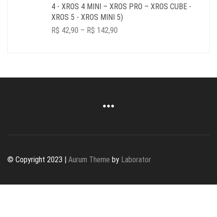
4 - XROS 4 MINI – XROS PRO – XROS CUBE -
XROS 5 - XROS MINI 5)
PRICE
R$
42,90
–
R$
142,90
RANGE:
R$ 42,90
THROUGH
R$ 142,90
© Copyright 2023 |
Aurum Theme
by
Laborator