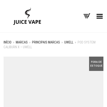
Alternar Menu
INÍCIO
»
MARCAS
»
PRINCIPAIS MARCAS
»
UWELL
»
POD SYSTEM
CALIBURN X – UWELL
FORA DE
ESTOQUE