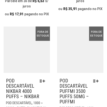
PREÇO
PREÇO
Parcele em 3x de
R$
6,63
s/
juros
ORIGINAL
ATUA
OPÇÕES
PO
juros
ORIGINAL
ATUAL
PODEM
ERA:
É:
SER
ou
R$
35,91
pagando no PIX
ERA:
É:
SER
ESC
ou
R$
17,91
pagando no PIX
R$ 114,90.
R$ 39,
ESCOLHIDAS
NA
R$ 79,90.
R$ 19,90.
NA
PÁG
PÁGINA
DO
FORA DE
FORA DE
DO
PR
ESTOQUE
ESTOQUE
PRODUTO
POD
POD
DESCARTÁVEL
DESCARTÁVEL
NIKBAR 4000
PUFFMI 3500
PUFFS – NIKBAR
PUFFS 50MG –
PUFFMI
ESTE
,
POD DESCARTÁVEL
1000 ~
PRODUTO
EST