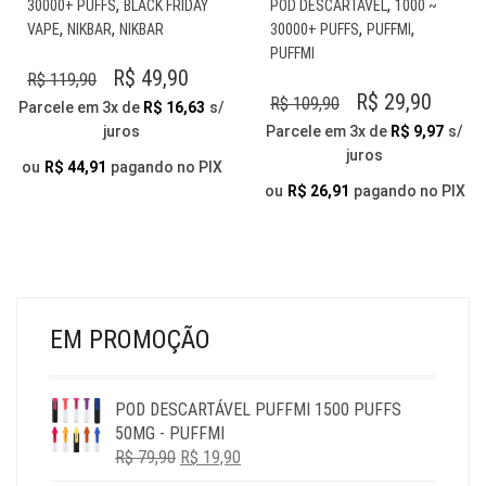
,
,
30000+ PUFFS
BLACK FRIDAY
POD DESCARTÁVEL
1000 ~
TEM
PR
,
,
,
,
VAPE
NIKBAR
NIKBAR
30000+ PUFFS
PUFFMI
VÁRIAS
TE
PUFFMI
VARIANTES.
VÁR
O
O
R$
49,90
R$
119,90
AS
VAR
O
O
R$
29,90
R$
109,90
PREÇO
PREÇO
Parcele em 3x de
R$
16,63
s/
OPÇÕES
AS
PREÇO
PREÇ
juros
Parcele em 3x de
R$
9,97
s/
ORIGINAL
ATUAL
PODEM
OP
juros
ORIGINAL
ATUA
ERA:
É:
SER
PO
ou
R$
44,91
pagando no PIX
ESCOLHIDAS
ERA:
É:
SER
ou
R$
26,91
pagando no PIX
R$ 119,90.
R$ 49,90.
NA
ESC
R$ 109,90.
R$ 29,
PÁGINA
NA
DO
PÁG
PRODUTO
DO
PR
EM PROMOÇÃO
POD DESCARTÁVEL PUFFMI 1500 PUFFS
50MG - PUFFMI
O
O
R$
79,90
R$
19,90
PREÇO
PREÇO