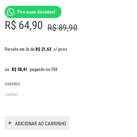
Tire suas dúvidas!
O
O
R$
64,90
R$
89,90
preço
preço
original
atual
Parcele em 3x de
R$
21,63
s/ juros
era:
é:
R$ 89,90.
R$ 64,90.
ou
R$
58,41
pagando no PIX
SABORES
LIMPAR
ADICIONAR AO CARRINHO