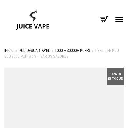
Alternar Menu
INÍCIO
»
POD DESCARTÁVEL
»
1000 ~ 30000+ PUFFS
»
REFIL LIFE POD
ECO 8000 PUFFS 5% – VÁRIOS SABORES
FORA DE
ESTOQUE