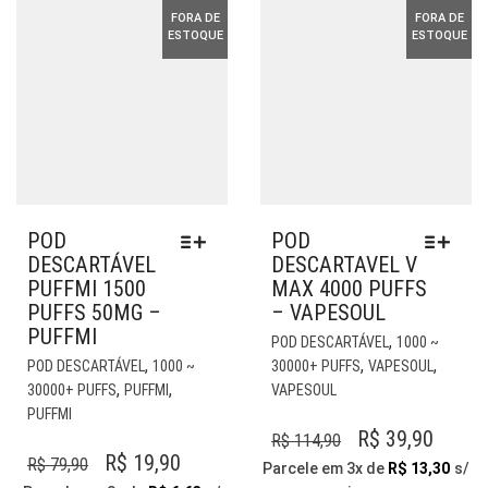
FORA DE
FORA DE
ESTOQUE
ESTOQUE
POD
POD
DESCARTÁVEL
DESCARTAVEL V
PUFFMI 1500
MAX 4000 PUFFS
PUFFS 50MG –
– VAPESOUL
PUFFMI
EST
,
POD DESCARTÁVEL
1000 ~
ESTE
PR
,
,
,
POD DESCARTÁVEL
1000 ~
30000+ PUFFS
VAPESOUL
PRODUTO
TE
,
,
30000+ PUFFS
PUFFMI
VAPESOUL
TEM
VÁR
PUFFMI
VÁRIAS
VAR
O
O
R$
39,90
R$
114,90
VARIANTES.
AS
O
O
R$
19,90
R$
79,90
PREÇO
PREÇ
Parcele em 3x de
R$
13,30
s/
AS
OP