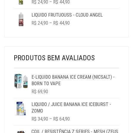
PRICE
R$
24,90
–
R$
44,90
RANGE:
R$ 24,90
LIQUIDO FRUTUOUSS - CLOUD ANGEL
THROUGH
PRICE
R$
24,90
–
R$
44,90
R$ 44,90
RANGE:
R$ 24,90
THROUGH
R$ 44,90
PRODUTOS BEM AVALIADOS
E-LIQUIDO BANANA ICE CREAM (NICSALT) -
BORN TO VAPE
R$
69,90
LIQUIDO / JUICE BANANA ICE ICEBURST -
ZOMO
PRICE
R$
34,90
–
R$
64,90
RANGE:
R$ 34,90
COIL / RESISTÊNCIA Z SERIES - MESH (ZEUS