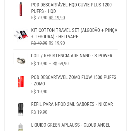
POD DESCARTÁVEL HQD CUVIE PLUS 1200
ORIGINAL
ATUAL
PUFFS - HQD
ERA:
É:
O
O
R$
79,90
R$ 79,90.
R$
19,90
R$ 19,90.
PREÇO
PREÇO
KIT COTTON TRAVEL SET (ALGODÃO + PINÇA
ORIGINAL
ATUAL
+ TESOURA) - HELLVAPE
ERA:
É:
O
O
R$
49,90
R$ 79,90.
R$
19,90
R$ 19,90.
PREÇO
PREÇO
COIL / RESISTENCIA ADE NANO - S POWER
ORIGINAL
ATUAL
PRICE
ERA:
É:
R$
19,90
–
R$
69,90
RANGE:
R$ 49,90.
R$ 19,90.
R$ 19,90
POD DESCARTAVEL ZOMO FLOW 1500 PUFFS
THROUGH
- ZOMO
R$ 69,90
R$
19,90
REFIL PARA NPOD 2ML SABORES - NIKBAR
R$
19,90
LIQUIDO GREEN APLAUSS - CLOUD ANGEL