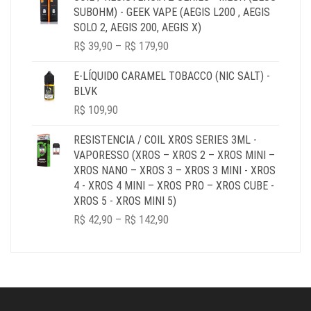
THROUGH
SUBOHM) - GEEK VAPE (AEGIS L200 , AEGIS
R$ 64,90
SOLO 2, AEGIS 200, AEGIS X)
PRICE
R$
39,90
–
R$
179,90
RANGE:
R$ 39,90
E-LÍQUIDO CARAMEL TOBACCO (NIC SALT) -
THROUGH
BLVK
R$ 179,90
R$
109,90
RESISTENCIA / COIL XROS SERIES 3ML -
VAPORESSO (XROS – XROS 2 – XROS MINI –
XROS NANO – XROS 3 – XROS 3 MINI - XROS
4 - XROS 4 MINI – XROS PRO – XROS CUBE -
XROS 5 - XROS MINI 5)
PRICE
R$
42,90
–
R$
142,90
RANGE:
R$ 42,90
THROUGH
R$ 142,90