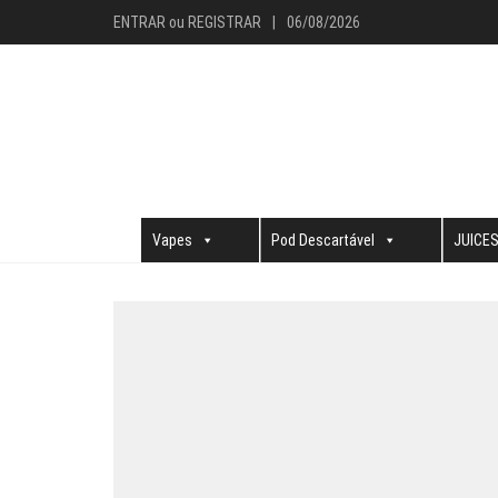
ENTRAR
ou
REGISTRAR
|
06/08/2026
Vapes
Pod Descartável
JUICE