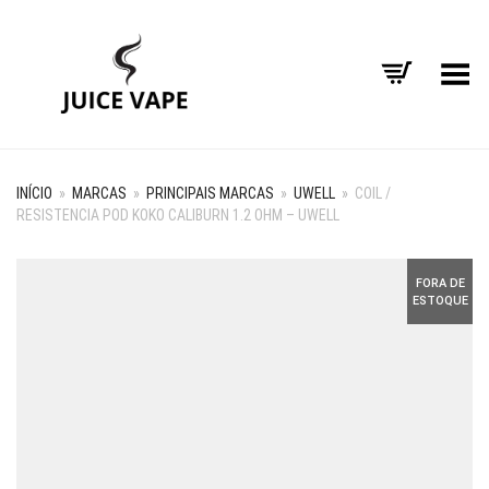
Alternar Menu
INÍCIO
»
MARCAS
»
PRINCIPAIS MARCAS
»
UWELL
»
COIL /
RESISTENCIA POD KOKO CALIBURN 1.2 OHM – UWELL
FORA DE
ESTOQUE