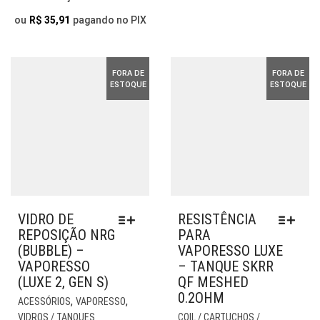
R$ 39,90
SER
DO
THROUGH
ESCOLHIDAS
ou
R$
35,91
pagando no PIX
PR
NA
R$ 109,90
PÁGINA
DO
FORA DE
FORA DE
PRODUTO
ESTOQUE
ESTOQUE
VIDRO DE
RESISTÊNCIA
REPOSIÇÃO NRG
PARA
(BUBBLE) –
VAPORESSO LUXE
VAPORESSO
– TANQUE SKRR
(LUXE 2, GEN S)
QF MESHED
0.2OHM
ESTE
,
,
ACESSÓRIOS
VAPORESSO
PRODUTO
EST
VIDROS / TANQUES
COIL / CARTUCHOS /