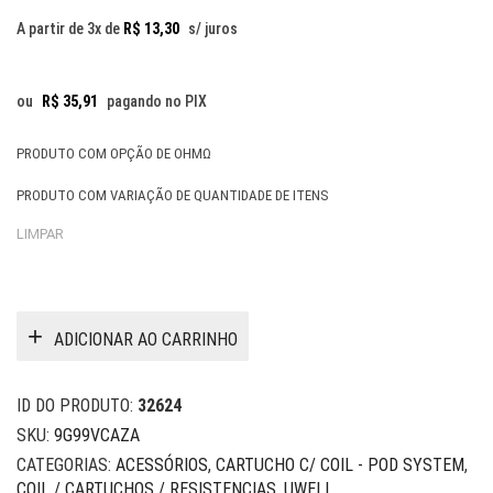
R$ 39,90
A partir de 3x de
R$
13,30
s/ juros
through
R$ 149,9
ou
R$
35,91
pagando no PIX
PRODUTO COM OPÇÃO DE OHMΩ
PRODUTO COM VARIAÇÃO DE QUANTIDADE DE ITENS
LIMPAR
ADICIONAR AO CARRINHO
ID DO PRODUTO:
32624
SKU:
9G99VCAZA
CATEGORIAS:
ACESSÓRIOS
,
CARTUCHO C/ COIL - POD SYSTEM
,
COIL / CARTUCHOS / RESISTENCIAS
,
UWELL