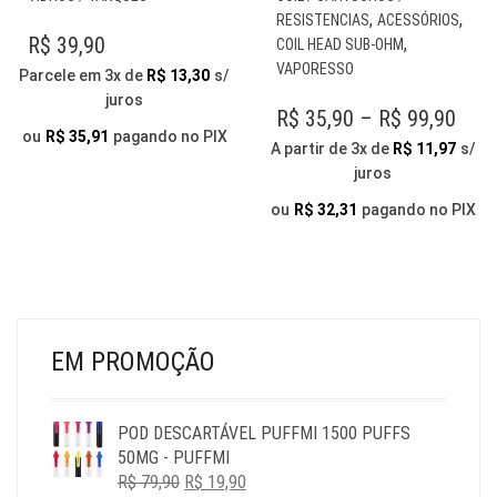
TEM
PR
,
,
RESISTENCIAS
ACESSÓRIOS
VÁRIAS
TE
R$
39,90
,
COIL HEAD SUB-OHM
VARIANTES.
VÁR
VAPORESSO
Parcele em 3x de
R$
13,30
s/
AS
VAR
juros
OPÇÕES
AS
PRI
R$
35,90
–
R$
99,90
PODEM
OP
ou
R$
35,91
pagando no PIX
RAN
A partir de 3x de
R$
11,97
s/
SER
PO
juros
R$ 3
ESCOLHIDAS
SER
NA
THR
ESC
ou
R$
32,31
pagando no PIX
PÁGINA
NA
R$ 9
DO
PÁG
PRODUTO
DO
PR
EM PROMOÇÃO
POD DESCARTÁVEL PUFFMI 1500 PUFFS
50MG - PUFFMI
O
O
R$
79,90
R$
19,90