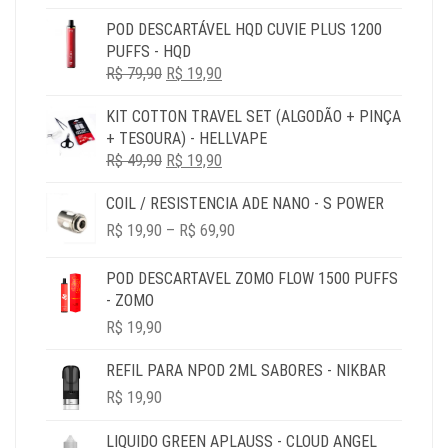
PREÇO
PREÇO
POD DESCARTÁVEL HQD CUVIE PLUS 1200
ORIGINAL
ATUAL
PUFFS - HQD
ERA:
É:
O
O
R$
79,90
R$ 79,90.
R$
19,90
R$ 19,90.
PREÇO
PREÇO
KIT COTTON TRAVEL SET (ALGODÃO + PINÇA
ORIGINAL
ATUAL
+ TESOURA) - HELLVAPE
ERA:
É:
O
O
R$
49,90
R$ 79,90.
R$
19,90
R$ 19,90.
PREÇO
PREÇO
COIL / RESISTENCIA ADE NANO - S POWER
ORIGINAL
ATUAL
PRICE
ERA:
É:
R$
19,90
–
R$
69,90
RANGE:
R$ 49,90.
R$ 19,90.
R$ 19,90
POD DESCARTAVEL ZOMO FLOW 1500 PUFFS
THROUGH
- ZOMO
R$ 69,90
R$
19,90
REFIL PARA NPOD 2ML SABORES - NIKBAR
R$
19,90
LIQUIDO GREEN APLAUSS - CLOUD ANGEL