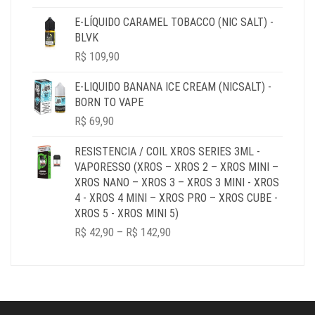
RANGE:
R$ 39,90
E-LÍQUIDO CARAMEL TOBACCO (NIC SALT) -
THROUGH
BLVK
R$ 179,90
R$
109,90
E-LIQUIDO BANANA ICE CREAM (NICSALT) -
BORN TO VAPE
R$
69,90
RESISTENCIA / COIL XROS SERIES 3ML -
VAPORESSO (XROS – XROS 2 – XROS MINI –
XROS NANO – XROS 3 – XROS 3 MINI - XROS
4 - XROS 4 MINI – XROS PRO – XROS CUBE -
XROS 5 - XROS MINI 5)
PRICE
R$
42,90
–
R$
142,90
RANGE:
R$ 42,90
THROUGH
R$ 142,90