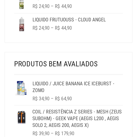
PRICE
R$
24,90
–
R$
44,90
RANGE:
R$ 24,90
LIQUIDO FRUTUOUSS - CLOUD ANGEL
THROUGH
PRICE
R$
24,90
–
R$
44,90
R$ 44,90
RANGE:
R$ 24,90
THROUGH
R$ 44,90
PRODUTOS BEM AVALIADOS
LIQUIDO / JUICE BANANA ICE ICEBURST -
ZOMO
PRICE
R$
34,90
–
R$
64,90
RANGE:
R$ 34,90
COIL / RESISTÊNCIA Z SERIES - MESH (ZEUS
THROUGH
SUBOHM) - GEEK VAPE (AEGIS L200 , AEGIS
R$ 64,90
SOLO 2, AEGIS 200, AEGIS X)
PRICE
R$
39,90
–
R$
179,90