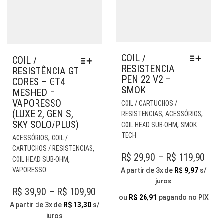
COIL /
COIL /
RESISTENCIA
RESISTÊNCIA GT
PEN 22 V2 –
CORES – GT4
SMOK
MESHED –
EST
VAPORESSO
COIL / CARTUCHOS /
PR
(LUXE 2, GEN S,
,
,
RESISTENCIAS
ACESSÓRIOS
TE
SKY SOLO/PLUS)
,
COIL HEAD SUB-OHM
SMOK
VÁR
ESTE
TECH
,
ACESSÓRIOS
COIL /
VAR
PRODUTO
,
CARTUCHOS / RESISTENCIAS
AS
PR
R$
29,90
–
R$
119,90
TEM
,
COIL HEAD SUB-OHM
OP
VÁRIAS
RA
VAPORESSO
A partir de 3x de
R$
9,97
s/
PO
VARIANTES.
juros
R$ 
SER
AS
PRICE
R$
39,90
–
R$
109,90
TH
ESC
ou
R$
26,91
pagando no PIX
OPÇÕES
RANGE:
A partir de 3x de
R$
13,30
s/
NA
PODEM
R$ 
juros
PÁG